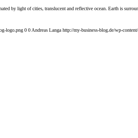
ated by light of cities, translucent and reflective ocean. Earth is surr
log-logo.png
0
0
Andreas Langa
http://my-business-blog.de/wp-conten