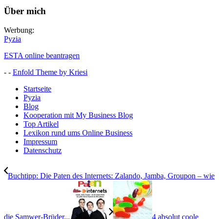
Über mich
Werbung:
Pyzia
ESTA online beantragen
- -
Enfold Theme by Kriesi
Startseite
Pyzia
Blog
Kooperation mit My Business Blog
Top Artikel
Lexikon rund ums Online Business
Impressum
Datenschutz
Buchtipp: Die Paten des Internets: Zalando, Jamba, Groupon – wie
die Samwer-Brüder...
4 absolut coole