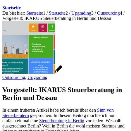
Startseite
Du bist hier:
Startseite
1
/
Startseite
2
/
Upgrading
3
/
Outsourcing
4
/
Vorgestellt: IKARUS Steuerberatung in Berlin und Dessau
Outsourcing
,
Upgrading
Vorgestellt: IKARUS Steuerberatung in
Berlin und Dessau
In einem früheren Artikel habe ich bereits über den
Sinn von
Steuerberatern
gesprochen. In diesem Beitrag möchte ich nun
einfach einmal eine
Steuerberatung in Berlin
vorstellen. Weshalb
ausgerechnet Berlin? Weil in Berlin die wohl meisten Startups und