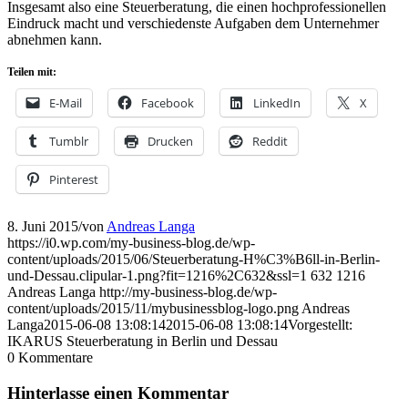
Insgesamt also eine Steuerberatung, die einen hochprofessionellen
Eindruck macht und verschiedenste Aufgaben dem Unternehmer
abnehmen kann.
Teilen mit:
E-Mail
Facebook
LinkedIn
X
Tumblr
Drucken
Reddit
Pinterest
8. Juni 2015
/
von
Andreas Langa
https://i0.wp.com/my-business-blog.de/wp-
content/uploads/2015/06/Steuerberatung-H%C3%B6ll-in-Berlin-
und-Dessau.clipular-1.png?fit=1216%2C632&ssl=1
632
1216
Andreas Langa
http://my-business-blog.de/wp-
content/uploads/2015/11/mybusinessblog-logo.png
Andreas
Langa
2015-06-08 13:08:14
2015-06-08 13:08:14
Vorgestellt:
IKARUS Steuerberatung in Berlin und Dessau
0
Kommentare
Hinterlasse einen Kommentar