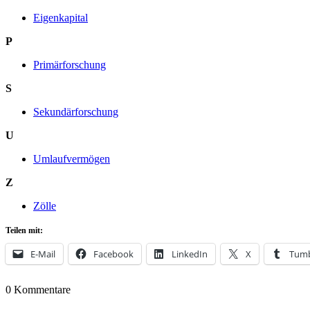
Eigenkapital
P
Primärforschung
S
Sekundärforschung
U
Umlaufvermögen
Z
Zölle
Teilen mit:
E-Mail
Facebook
LinkedIn
X
Tumb
0
Kommentare