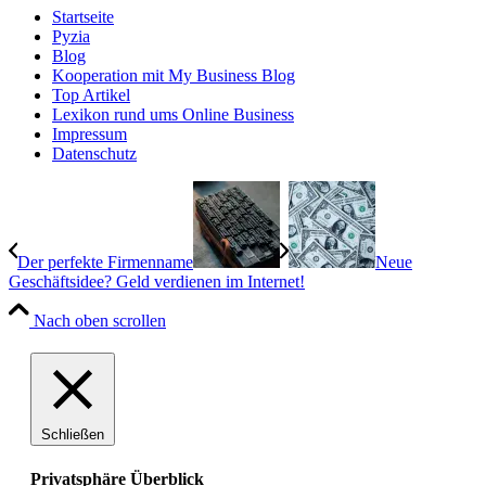
Startseite
Pyzia
Blog
Kooperation mit My Business Blog
Top Artikel
Lexikon rund ums Online Business
Impressum
Datenschutz
Der perfekte Firmenname
Neue
Geschäftsidee? Geld verdienen im Internet!
Nach oben scrollen
Schließen
Privatsphäre Überblick