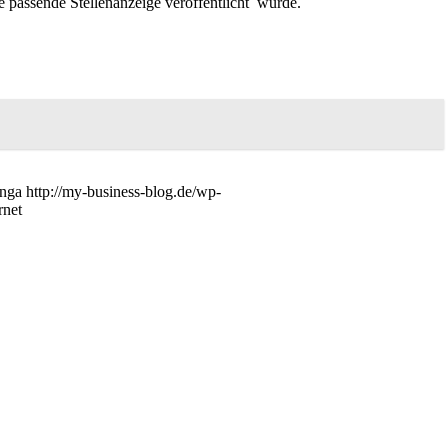
e passende Stellenanzeige veröffentlicht wurde.
nga
http://my-business-blog.de/wp-
rnet