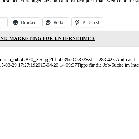
Diese benachrichtigen sie dann automatisch per Email, wenn eine für si
lr
Drucken
Reddit
Pinterest
BOUND-MARKETING FÜR UNTERNEHMER
2/Fotolia_64242870_XS.jpg?fit=423%2C283&ssl=1
283
423
Andreas La
15-03-29 17:27:19
2015-04-20 14:09:37
Tipps für die Job-Suche im Inte