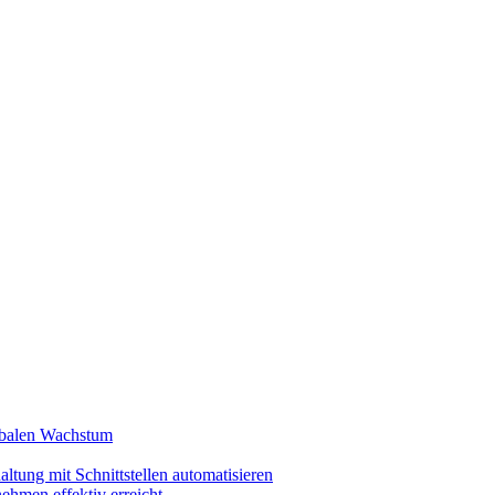
lobalen Wachstum
ltung mit Schnittstellen automatisieren
ehmen effektiv erreicht