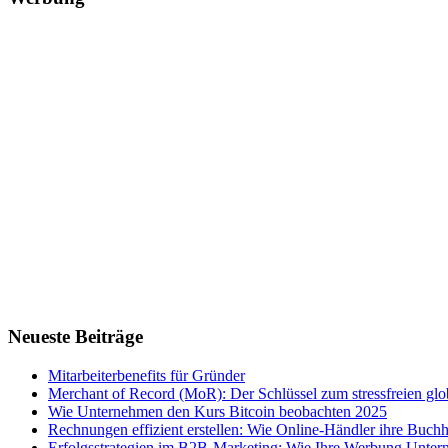
Neueste Beiträge
Mitarbeiterbenefits für Gründer
Merchant of Record (MoR): Der Schlüssel zum stressfreien g
Wie Unternehmen den Kurs Bitcoin beobachten 2025
Rechnungen effizient erstellen: Wie Online-Händler ihre Buchha
Erfolgsstrategien im B2B-Marketing: Wie Ihre Werbung Untern