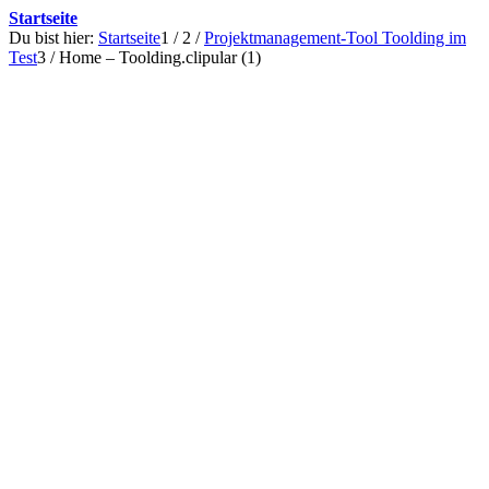
Startseite
Du bist hier:
Startseite
1
/
2
/
Projektmanagement-Tool Toolding im
Test
3
/
Home – Toolding.clipular (1)