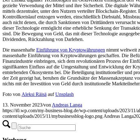
gezielte Verwendung der Mittel und ihre Sicherheit. Die digitale W
mittels dezentraler, unter den Nutzern verteilter Blockchain-Register
Kontrollkreislauf entzogen werden, einschließlich Diebstahl, Missb
auch nicht denen, die durch Sanktionen von Drittländern verursach
dieser Technologie ermöglicht eine erhebliche Senkung der Transaktio
sind. Die Bewegung von Geld, das mit dieser Technologie ausgegeben 
Dividenden, Rückzahlung von Darlehen.
Die massenhafte
Einführung von Kryptowährungen
nimmt weltweit zu
massenhafte Einführung von Kryptowährungen geschaffen. Die Befür
Finanzindustrie einbringen, sich dem revolutionären Prozess der Ein
signifikanten Einfluss auf die Umgestaltung und Entwicklung der Kry
entstehenden Ökosystems bei. Die Beteiligung institutioneller und pro
der Zeit gezeigt hat, beruhen die Grundsätze der Massenakzeptanz v
nichts mit der Investition von Geld durch institutionelle Marktteilnehm
Foto von
Aleksi Räisä
auf
Unsplash
13. November 2023
/
von
Andreas Langa
https://i0.wp.com/my-business-blog.de/wp-content/uploads/2023/1
content/uploads/2015/11/mybusinessblog-logo.png
Andreas Langa
20
Werbung