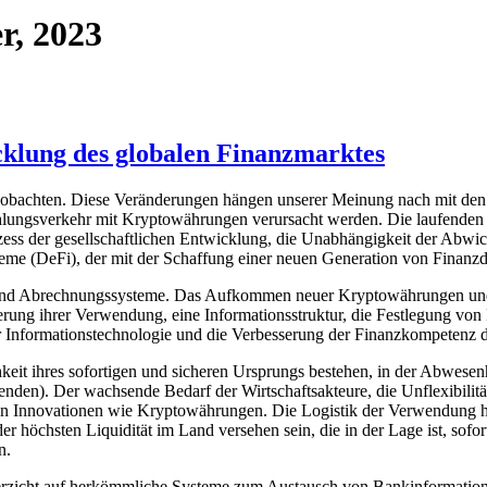
r, 2023
klung des globalen Finanzmarktes
 beobachten. Diese Veränderungen hängen unserer Meinung nach mit d
hlungsverkehr mit Kryptowährungen verursacht werden. Die laufenden
s der gesellschaftlichen Entwicklung, die Unabhängigkeit der Abwickl
me (DeFi), der mit der Schaffung einer neuen Generation von Finanzdi
 und Abrechnungssysteme. Das Aufkommen neuer Kryptowährungen und
ung ihrer Verwendung, eine Informationsstruktur, die Festlegung von 
r Informationstechnologie und die Verbesserung der Finanzkompetenz
eit ihres sofortigen und sicheren Ursprungs bestehen, in der Abwesen
en). Der wachsende Bedarf der Wirtschaftsakteure, die Unflexibilität d
on Innovationen wie Kryptowährungen. Die Logistik der Verwendung ho
r höchsten Liquidität im Land versehen sein, die in der Lage ist, sofo
n.
erzicht auf herkömmliche Systeme zum Austausch von Bankinformationen 