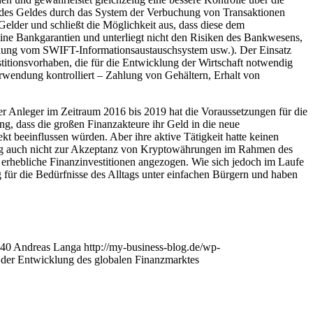
on des Geldes durch das System der Verbuchung von Transaktionen
 Gelder und schließt die Möglichkeit aus, dass diese dem
ine Bankgarantien und unterliegt nicht den Risiken des Bankwesens,
plung vom SWIFT-Informationsaustauschsystem usw.). Der Einsatz
stitionsvorhaben, die für die Entwicklung der Wirtschaft notwendig
rwendung kontrolliert – Zahlung von Gehältern, Erhalt von
ler Anleger im Zeitraum 2016 bis 2019 hat die Voraussetzungen für die
 dass die großen Finanzakteure ihr Geld in die neue
t beeinflussen würden. Aber ihre aktive Tätigkeit hatte keinen
d trug auch nicht zur Akzeptanz von Kryptowährungen im Rahmen des
nd erhebliche Finanzinvestitionen angezogen. Wie sich jedoch im Laufe
für die Bedürfnisse des Alltags unter einfachen Bürgern und haben
40
Andreas Langa
http://my-business-blog.de/wp-
der Entwicklung des globalen Finanzmarktes