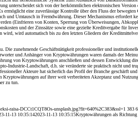
ährung unterscheidet sich von der herkömmlichen elektronischen Versi
. Es ermöglicht eine zuverlässige Kontrolle über den Fluss der bewegten
rauch und Umtausch in Fremdwährung. Dieser Mechanismus erfordert ke
t werden (Einfrieren von Konten, Sperrung von Überweisungen, Abkop
nskosten und der Zinssätze sowie eine gezielte Kreditvergabe für Inve
wird, wird automatisch bis zu den letzten Gliedern der Kreditmittelve
. Die zunehmende Geschäftstätigkeit professioneller und institutionel
worter und Anhänger von Kryptowährungen waren damals der Meinung,
führung von Kryptowährungen anschließen und dessen Entwicklung direk
pto-Industrie-Landschaft, d.h. sie veränderte sie praktisch nicht un
fessioneller Akteure hat sicherlich das Profil der Branche geschärft u
on Kryptowährungen auf ihrer weit verbreiteten Akzeptanz und Nutzung 
er zu tun.
1/aleksi-raisa-DCCt1CQT8Os-unsplash.jpg?fit=640%2C383&ssl=1
383
6
23-11-13 10:35:14
2023-11-13 10:35:15
Kryptowährungen als Richtung 