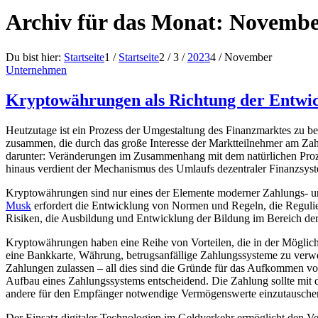
Archiv für das Monat: Novembe
Du bist hier:
Startseite
1
/
Startseite
2
/
3
/
2023
4
/
November
Unternehmen
Kryptowährungen als Richtung der Entwic
Heutzutage ist ein Prozess der Umgestaltung des Finanzmarktes zu
zusammen, die durch das große Interesse der Marktteilnehmer am Za
darunter: Veränderungen im Zusammenhang mit dem natürlichen Prozes
hinaus verdient der Mechanismus des Umlaufs dezentraler Finanzsyste
Kryptowährungen sind nur eines der Elemente moderner Zahlungs-
Musk
erfordert die Entwicklung von Normen und Regeln, die Regulier
Risiken, die Ausbildung und Entwicklung der Bildung im Bereich de
Kryptowährungen haben eine Reihe von Vorteilen, die in der Möglichk
eine Bankkarte, Währung, betrugsanfällige Zahlungssysteme zu verwend
Zahlungen zulassen – all dies sind die Gründe für das Aufkommen v
Aufbau eines Zahlungssystems entscheidend. Die Zahlung sollte mit de
andere für den Empfänger notwendige Vermögenswerte einzutausche
Der Einsatz digitaler Technologien im Geldverkehr ermöglicht den V