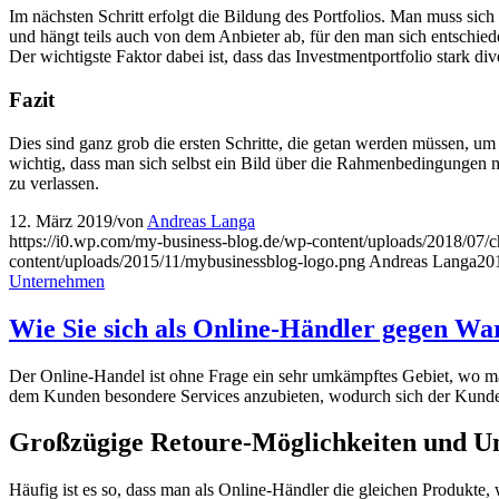
Im nächsten Schritt erfolgt die Bildung des Portfolios. Man muss sic
und hängt teils auch von dem Anbieter ab, für den man sich entschiede
Der wichtigste Faktor dabei ist, dass das Investmentportfolio stark di
Fazit
Dies sind ganz grob die ersten Schritte, die getan werden müssen, um 
wichtig, dass man sich selbst ein Bild über die Rahmenbedingungen m
zu verlassen.
12. März 2019
/
von
Andreas Langa
https://i0.wp.com/my-business-blog.de/wp-content/uploads/2018/07
content/uploads/2015/11/mybusinessblog-logo.png
Andreas Langa
20
Unternehmen
Wie Sie sich als Online-Händler gegen Wa
Der Online-Handel ist ohne Frage ein sehr umkämpftes Gebiet, wo ma
dem Kunden besondere Services anzubieten, wodurch sich der Kunde h
Großzügige Retoure-Möglichkeiten und U
Häufig ist es so, dass man als Online-Händler die gleichen Produkte