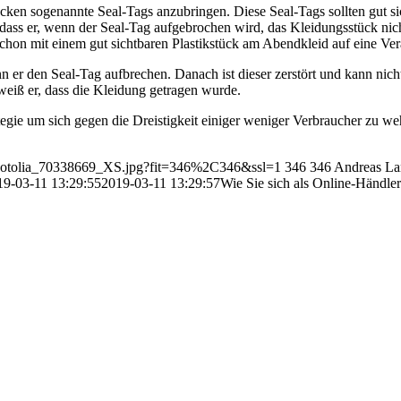
tücken sogenannte Seal-Tags anzubringen. Diese Seal-Tags sollten gut s
 dass er, wenn der Seal-Tag aufgebrochen wird, das Kleidungsstück n
chon mit einem gut sichtbaren Plastikstück am Abendkleid auf eine Ver
ann er den Seal-Tag aufbrechen. Danach ist dieser zerstört und kann n
weiß er, dass die Kleidung getragen wurde.
tegie um sich gegen die Dreistigkeit einiger weniger Verbraucher zu we
2/Fotolia_70338669_XS.jpg?fit=346%2C346&ssl=1
346
346
Andreas La
19-03-11 13:29:55
2019-03-11 13:29:57
Wie Sie sich als Online-Händl