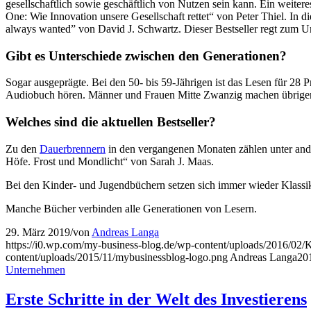
gesellschaftlich sowie geschäftlich von Nutzen sein kann. Ein weite
One: Wie Innovation unsere Gesellschaft rettet“ von Peter Thiel. In d
always wanted” von David J. Schwartz. Dieser Bestseller regt zum 
Gibt es Unterschiede zwischen den Generationen?
Sogar ausgeprägte. Bei den 50- bis 59-Jährigen ist das Lesen für 28 
Audiobuch hören. Männer und Frauen Mitte Zwanzig machen übrigens
Welches sind die aktuellen Bestseller?
Zu den
Dauerbrennern
in den vergangenen Monaten zählen unter and
Höfe. Frost und Mondlicht“ von Sarah J. Maas.
Bei den Kinder- und Jugendbüchern setzen sich immer wieder Klassi
Manche Bücher verbinden alle Generationen von Lesern.
29. März 2019
/
von
Andreas Langa
https://i0.wp.com/my-business-blog.de/wp-content/uploads/201
content/uploads/2015/11/mybusinessblog-logo.png
Andreas Langa
20
Unternehmen
Erste Schritte in der Welt des Investierens