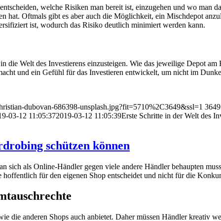
h entscheiden, welche Risiken man bereit ist, einzugehen und wo man d
n hat. Oftmals gibt es aber auch die Möglichkeit, ein Mischdepot anzul
versifiziert ist, wodurch das Risiko deutlich minimiert werden kann.
in die Welt des Investierens einzusteigen. Wie das jeweilige Depot am En
acht und ein Gefühl für das Investieren entwickelt, um nicht im Dunke
/christian-dubovan-686398-unsplash.jpg?fit=5710%2C3649&ssl=1
3649
19-03-12 11:05:37
2019-03-12 11:05:39
Erste Schritte in der Welt des In
rdrobing schützen können
n sich als Online-Händler gegen viele andere Händler behaupten muss
offentlich für den eigenen Shop entscheidet und nicht für die Konkur
mtauschrechte
, wie die anderen Shops auch anbietet. Daher müssen Händler kreativ w