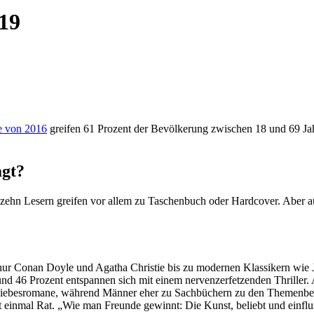
19
ie von 2016
greifen 61 Prozent der Bevölkerung zwischen 18 und 69 J
agt?
on zehn Lesern greifen vor allem zu Taschenbuch oder Hardcover. Abe
rthur Conan Doyle und Agatha Christie bis zu modernen Klassikern wie 
und 46 Prozent entspannen sich mit einem nervenzerfetzenden Thriller.
iebesromane, während Männer eher zu Sachbüchern zu den Themenbereic
t einmal Rat. „Wie man Freunde gewinnt: Die Kunst, beliebt und einfl