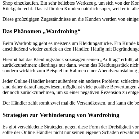
Shop einzukaufen. Ein sehr beliebtes Werkzeug, um sich von der Ko
Rückgaberecht. Das ist für den Kunden natürlich super, weil er in a
Diese großzügigen Zugeständnisse an die Kunden werden von einigen 
Das Phänomen „Wardrobing“
Beim Wardrobing geht es meistens um Kleidungsstücke. Ein Kunde kau
anschließend wieder zurück an den Händler. Häufig mit Begründungen w
Hiermit hat das Kleidungsstück sozusagen seinen „Auftrag“ erfüllt, ab
zurückzunehmen; allerdings nur dann, wenn das Kleidungsstück nicht
sondern wirklich zum Beispiel im Rahmen einer Abendveranstaltung g
Jeder Online-Händler kennt außerdem ein anderes Problem: schlecht
sind daher darauf angewiesen, möglichst viele positive Bewertungen 
dennoch zurückzunehmen, um so einer negativen Rezension zu entge
Der Händler zahlt somit zwei mal die Versandkosten, und kann die be
Strategien zur Verhinderung von Wardrobing
Es gibt verschiedene Strategien gegen diese Form der Dreistigkeit v
sollte der Online-Händler nicht nur seinen eigenen Schaden erwähne