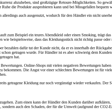
nkurrenz abzuheben, sind großzügige Retoure-Möglichkeiten. So gewä
ller Ruhe die Produkte ausprobieren kann und bei Missgefallen bequem 
allerdings auch ausgenutzt, wodurch für den Händler ein nicht unerhe
ft zum Beispiel ein teures Abendkleid oder einen Smoking, trägt das
ie beispielsweise, dass das Kleidungsstück nicht richtig passe oder n
er bezahlen dafür tut der Kunde nicht, da er es innerhalb der Rückgabef
 schon getragen wurde. Für Händler ist es aber schwierig dem Kunden 
etragen hat.
e Bewertungen. Online-Shops mit vielen negativen Bewertungen haben
zu bekommen. Die Angst vor einer schlechten Bewertungen ist für viele 
hen.
reits getragene Kleidung nur noch vergünstigt wieder verkaufen. Der 
orzugehen. Zum einen kann der Händler den Kunden darüber aufklären, 
n, sondern auch den Schaden, der für die Umwelt (aufgrund der CO2-Em