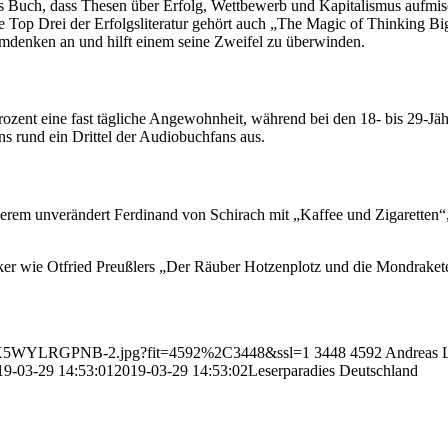
res Buch, dass Thesen über Erfolg, Wettbewerb und Kapitalismus aufmis
ie Top Drei der Erfolgsliteratur gehört auch „The Magic of Thinking Bi
Umdenken an und hilft einem seine Zweifel zu überwinden.
Prozent eine fast tägliche Angewohnheit, während bei den 18- bis 29-J
 rund ein Drittel der Audiobuchfans aus.
erem unverändert Ferdinand von Schirach mit „Kaffee und Zigaretten“
ker wie Otfried Preußlers „Der Räuber Hotzenplotz und die Mondraket
6/02/K5WYLRGPNB-2.jpg?fit=4592%2C3448&ssl=1
3448
4592
Andreas 
19-03-29 14:53:01
2019-03-29 14:53:02
Leserparadies Deutschland