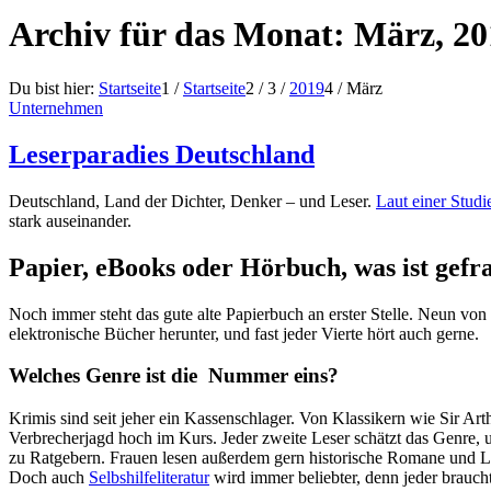
Archiv für das Monat: März, 20
Du bist hier:
Startseite
1
/
Startseite
2
/
3
/
2019
4
/
März
Unternehmen
Leserparadies Deutschland
Deutschland, Land der Dichter, Denker – und Leser.
Laut einer Stud
stark auseinander.
Papier, eBooks oder Hörbuch, was ist gefr
Noch immer steht das gute alte Papierbuch an erster Stelle. Neun v
elektronische Bücher herunter, und fast jeder Vierte hört auch gerne.
Welches Genre ist die Nummer eins?
Krimis sind seit jeher ein Kassenschlager. Von Klassikern wie Sir A
Verbrecherjagd hoch im Kurs. Jeder zweite Leser schätzt das Genre, 
zu Ratgebern. Frauen lesen außerdem gern historische Romane und L
Doch auch
Selbshilfeliteratur
wird immer beliebter, denn jeder brauch