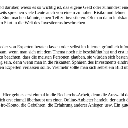
 darüber, wieso es so wichtig ist, das eigene Geld oder zumindest eine
ts sprechen viele Leute auch von einem zu hohen Risiko und lehnen das 
 Sinn machen könnte, einen Teil zu investieren. Ob man dann in riskante
 Start in die Welt des Investierens beschrieben.
tweder von Experten beraten lassen oder selbst im Internet gründlich inf
atsam, wenn man sich mit dem Thema noch nie beschäftigt hat und erst i
 zu beachten, dass die meisten Personen glauben, sie würden sich bes
g sein, denn wenn man in die riskanten Sphären des Investments eindri
 Experten verlassen sollte. Vielmehr sollte man sich selbst ein Bild ü
 Hier geht es erst einmal in die Recherche-Arbeit, denn die Auswahl de
sich erst einmal überhaupt um einen Online-Anbieter handelt, der auch
ro-Konto, die Gebühren, die Erfahrung anderer Anleger, usw. Ein gute