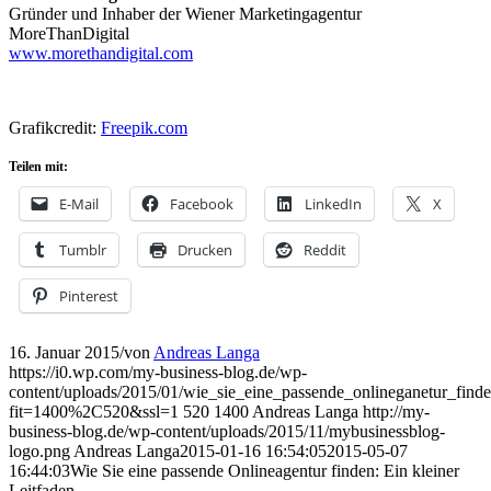
Gründer und Inhaber der Wiener Marketingagentur
MoreThanDigital
www.morethandigital.com
Grafikcredit:
Freepik.com
Teilen mit:
E-Mail
Facebook
LinkedIn
X
Tumblr
Drucken
Reddit
Pinterest
16. Januar 2015
/
von
Andreas Langa
https://i0.wp.com/my-business-blog.de/wp-
content/uploads/2015/01/wie_sie_eine_passende_onlineganetur_finde
fit=1400%2C520&ssl=1
520
1400
Andreas Langa
http://my-
business-blog.de/wp-content/uploads/2015/11/mybusinessblog-
logo.png
Andreas Langa
2015-01-16 16:54:05
2015-05-07
16:44:03
Wie Sie eine passende Onlineagentur finden: Ein kleiner
Leitfaden