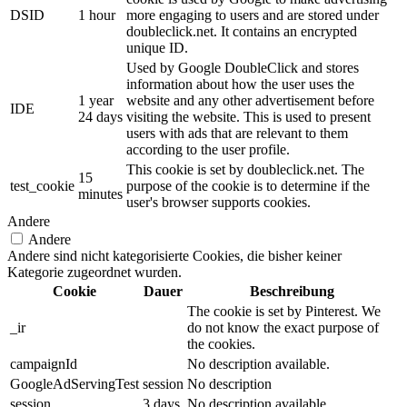
DSID
1 hour
more engaging to users and are stored under
doubleclick.net. It contains an encrypted
unique ID.
Used by Google DoubleClick and stores
information about how the user uses the
1 year
website and any other advertisement before
IDE
24 days
visiting the website. This is used to present
users with ads that are relevant to them
according to the user profile.
This cookie is set by doubleclick.net. The
15
test_cookie
purpose of the cookie is to determine if the
minutes
user's browser supports cookies.
Andere
Andere
Andere sind nicht kategorisierte Cookies, die bisher keiner
Kategorie zugeordnet wurden.
Cookie
Dauer
Beschreibung
The cookie is set by Pinterest. We
_ir
do not know the exact purpose of
the cookies.
campaignId
No description available.
GoogleAdServingTest
session
No description
session
3 days
No description available.