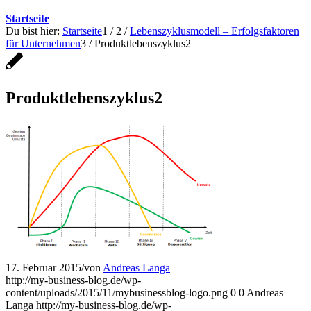
Startseite
Du bist hier:
Startseite
1
/
2
/
Lebenszyklusmodell – Erfolgsfaktoren
für Unternehmen
3
/
Produktlebenszyklus2
Produktlebenszyklus2
17. Februar 2015
/
von
Andreas Langa
http://my-business-blog.de/wp-
content/uploads/2015/11/mybusinessblog-logo.png
0
0
Andreas
Langa
http://my-business-blog.de/wp-