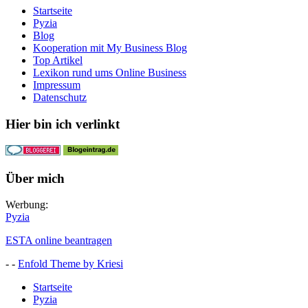
Startseite
Pyzia
Blog
Kooperation mit My Business Blog
Top Artikel
Lexikon rund ums Online Business
Impressum
Datenschutz
Hier bin ich verlinkt
Über mich
Werbung:
Pyzia
ESTA online beantragen
- -
Enfold Theme by Kriesi
Startseite
Pyzia