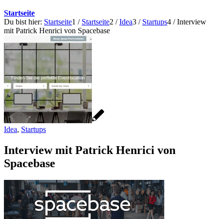
Startseite
Du bist hier:
Startseite
1
/
Startseite
2
/
Idea
3
/
Startups
4
/
Interview
mit Patrick Henrici von Spacebase
Idea
,
Startups
Interview mit Patrick Henrici von
Spacebase