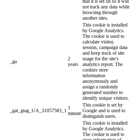
that it is set on so it will
not track any data while
browsing through
another sites.
This cookie is installed
by Google Analytics.
The cookie is used to
calculate visitor,
session, campaign data
and keep track of site
2
usage for the site's
_ga
years
analytics report. The
cookies store
information
anonymously and
assign a randomly
generated number to
identify unique visitors.
This cookie is set by
1
_gat_gtag_UA_31057583_1
Google and is used to
minute
distinguish users.
This cookie is installed
by Google Analytics.
The cookie is used to
store information of