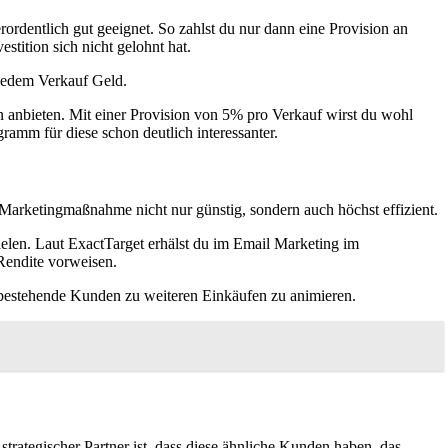
rordentlich gut geeignet. So zahlst du nur dann eine Provision an
stition sich nicht gelohnt hat.
 jedem Verkauf Geld.
ion anbieten. Mit einer Provision von 5% pro Verkauf wirst du wohl
amm für diese schon deutlich interessanter.
e Marketingmaßnahme nicht nur günstig, sondern auch höchst effizient.
zielen. Laut ExactTarget erhälst du im Email Marketing im
Rendite vorweisen.
 bestehende Kunden zu weiteren Einkäufen zu animieren.
strategischer Partner ist, dass diese ähnliche Kunden haben, das