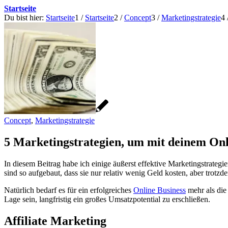
Startseite
Du bist hier:
Startseite
1
/
Startseite
2
/
Concept
3
/
Marketingstrategie
4
Concept
,
Marketingstrategie
5 Marketingstrategien, um mit deinem Onl
In diesem Beitrag habe ich einige äußerst effektive Marketingstrate
sind so aufgebaut, dass sie nur relativ wenig Geld kosten, aber trotzd
Natürlich bedarf es für ein erfolgreiches
Online Business
mehr als die 
Lage sein, langfristig ein großes Umsatzpotential zu erschließen.
Affiliate Marketing