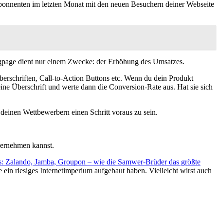
bonnenten im letzten Monat mit den neuen Besuchern deiner Webseite
ingpage dient nur einem Zwecke: der Erhöhung des Umsatzes.
berschriften, Call-to-Action Buttons etc. Wenn du dein Produkt
eine Überschrift und werte dann die Conversion-Rate aus. Hat sie sich
 deinen Wettbewerbern einen Schritt voraus zu sein.
übernehmen kannst.
ts: Zalando, Jamba, Groupon – wie die Samwer-Brüder das größte
e ein riesiges Internetimperium aufgebaut haben. Vielleicht wirst auch