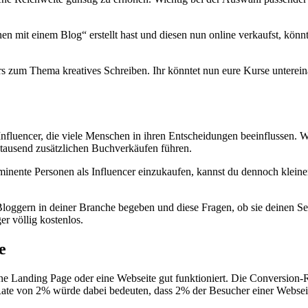
mit einem Blog“ erstellt hast und diesen nun online verkaufst, könnte
rs zum Thema kreatives Schreiben. Ihr könntet nun eure Kurse unterei
e Influencer, die viele Menschen in ihren Entscheidungen beeinflussen. 
n tausend zusätzlichen Buchverkäufen führen.
nente Personen als Influencer einzukaufen, kannst du dennoch kleinere
Bloggern in deiner Branche begeben und diese Fragen, ob sie deinen S
er völlig kostenlos.
e
ne Landing Page oder eine Webseite gut funktioniert. Die Conversion-Ra
ate von 2% würde dabei bedeuten, dass 2% der Besucher einer Webseite