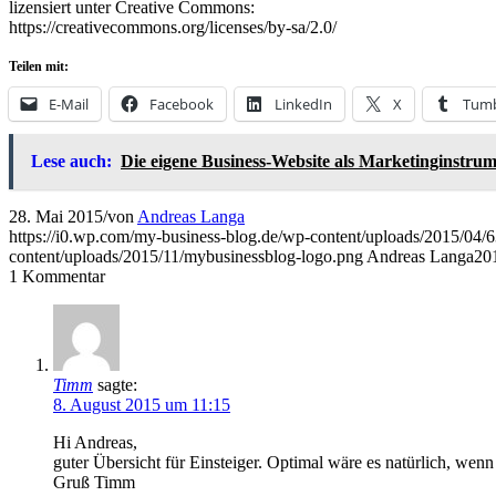
lizensiert unter Creative Commons:
https://creativecommons.org/licenses/by-sa/2.0/
Teilen mit:
E-Mail
Facebook
LinkedIn
X
Tumb
Lese auch:
Die eigene Business-Website als Marketinginstrum
28. Mai 2015
/
von
Andreas Langa
https://i0.wp.com/my-business-blog.de/wp-content/uploads/2015/
content/uploads/2015/11/mybusinessblog-logo.png
Andreas Langa
20
1
Kommentar
Timm
sagte:
8. August 2015 um 11:15
Hi Andreas,
guter Übersicht für Einsteiger. Optimal wäre es natürlich, we
Gruß Timm