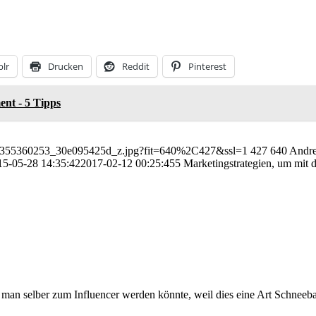
lr
Drucken
Reddit
Pinterest
ent - 5 Tipps
04/6355360253_30e095425d_z.jpg?fit=640%2C427&ssl=1
427
640
Andre
15-05-28 14:35:42
2017-02-12 00:25:45
5 Marketingstrategien, um mit 
nn man selber zum Influencer werden könnte, weil dies eine Art Schneeb