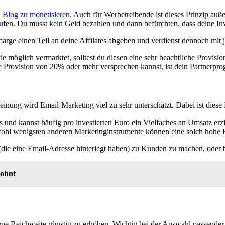
n
Blog zu monetisieren
. Auch für Werbetreibende ist dieses Prinzip auße
aufen. Du musst kein Geld bezahlen und dann befürchten, dass deine Inve
arge einen Teil an deine Affilates abgeben und verdienst dennoch mit
ie möglich vermarktet, solltest du diesen eine sehr beachtliche Provis
 Provision von 20% oder mehr versprechen kannst, ist dein Partnerprogr
Meinung wird Email-Marketing viel zu sehr unterschätzt. Dabei ist dies
ts und kannst häufig pro investierten Euro ein Vielfaches an Umsatz er
e wohl wenigsten anderen Marketinginstrumente können eine solch hohe 
 (die eine Email-Adresse hinterlegt haben) zu Kunden zu machen, oder
lohnt
gene Reichweite günstig zu erhöhen. Wichtig bei der Auswahl passender 