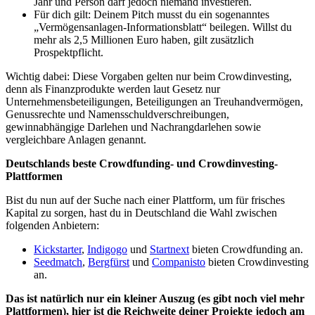
Jahr und Person darf jedoch niemand investieren.
Für dich gilt: Deinem Pitch musst du ein sogenanntes
„Vermögensanlagen-Informationsblatt“ beilegen. Willst du
mehr als 2,5 Millionen Euro haben, gilt zusätzlich
Prospektpflicht.
Wichtig dabei: Diese Vorgaben gelten nur beim Crowdinvesting,
denn als Finanzprodukte werden laut Gesetz nur
Unternehmensbeteiligungen, Beteiligungen an Treuhandvermögen,
Genussrechte und Namensschuldverschreibungen,
gewinnabhängige Darlehen und Nachrangdarlehen sowie
vergleichbare Anlagen genannt.
Deutschlands beste Crowdfunding- und Crowdinvesting-
Plattformen
Bist du nun auf der Suche nach einer Plattform, um für frisches
Kapital zu sorgen, hast du in Deutschland die Wahl zwischen
folgenden Anbietern:
Kickstarter
,
Indigogo
und
Startnext
bieten Crowdfunding an.
Seedmatch
,
Bergfürst
und
Companisto
bieten Crowdinvesting
an.
Das ist natürlich nur ein kleiner Auszug (es gibt noch viel mehr
Plattformen), hier ist die Reichweite deiner Projekte jedoch am