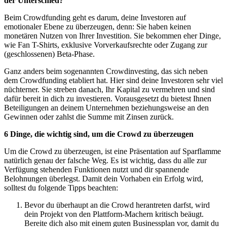
der Unterschied?
Beim Crowdfunding geht es darum, deine Investoren auf
emotionaler Ebene zu überzeugen, denn: Sie haben keinen
monetären Nutzen von Ihrer Investition. Sie bekommen eher Dinge,
wie Fan T-Shirts, exklusive Vorverkaufsrechte oder Zugang zur
(geschlossenen) Beta-Phase.
Ganz anders beim sogenannten Crowdinvesting, das sich neben
dem Crowdfunding etabliert hat. Hier sind deine Investoren sehr viel
nüchterner. Sie streben danach, Ihr Kapital zu vermehren und sind
dafür bereit in dich zu investieren. Vorausgesetzt du bietest Ihnen
Beteiligungen an deinem Unternehmen beziehungsweise an den
Gewinnen oder zahlst die Summe mit Zinsen zurück.
6 Dinge, die wichtig sind, um die Crowd zu überzeugen
Um die Crowd zu überzeugen, ist eine Präsentation auf Sparflamme
natürlich genau der falsche Weg. Es ist wichtig, dass du alle zur
Verfügung stehenden Funktionen nutzt und dir spannende
Belohnungen überlegst. Damit dein Vorhaben ein Erfolg wird,
solltest du folgende Tipps beachten:
Bevor du überhaupt an die Crowd herantreten darfst, wird
dein Projekt von den Plattform-Machern kritisch beäugt.
Bereite dich also mit einem guten Businessplan vor, damit du