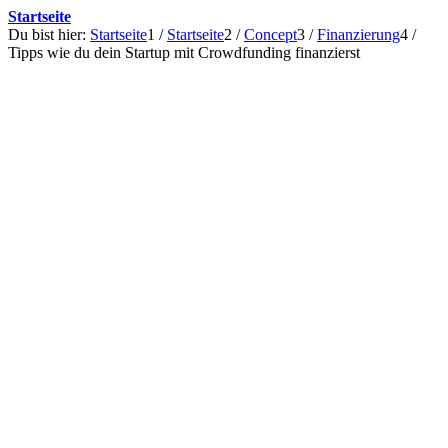
Startseite
Du bist hier:
Startseite
1
/
Startseite
2
/
Concept
3
/
Finanzierung
4
/
Tipps wie du dein Startup mit Crowdfunding finanzierst