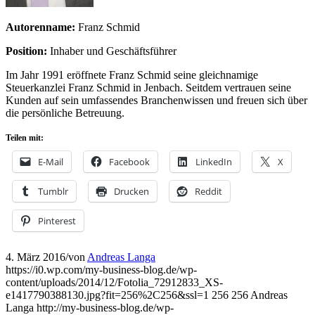
Autorenname:
Franz Schmid
Position:
Inhaber und Geschäftsführer
Im Jahr 1991 eröffnete Franz Schmid seine gleichnamige
Steuerkanzlei Franz Schmid in Jenbach. Seitdem vertrauen seine
Kunden auf sein umfassendes Branchenwissen und freuen sich über
die persönliche Betreuung.
Teilen mit:
E-Mail
Facebook
LinkedIn
X
Tumblr
Drucken
Reddit
Pinterest
4. März 2016
/
von
Andreas Langa
https://i0.wp.com/my-business-blog.de/wp-
content/uploads/2014/12/Fotolia_72912833_XS-
e1417790388130.jpg?fit=256%2C256&ssl=1
256
256
Andreas
Langa
http://my-business-blog.de/wp-