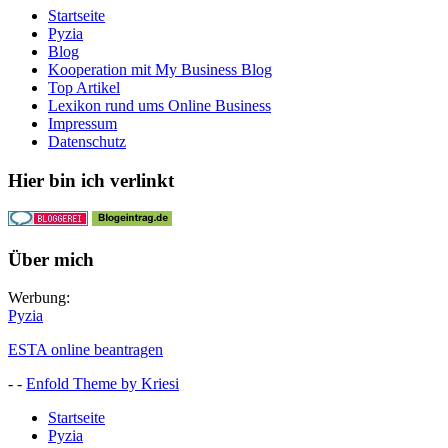
Startseite
Pyzia
Blog
Kooperation mit My Business Blog
Top Artikel
Lexikon rund ums Online Business
Impressum
Datenschutz
Hier bin ich verlinkt
Über mich
Werbung:
Pyzia
ESTA online beantragen
- -
Enfold Theme by Kriesi
Startseite
Pyzia