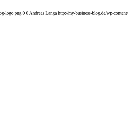
log-logo.png
0
0
Andreas Langa
http://my-business-blog.de/wp-conten