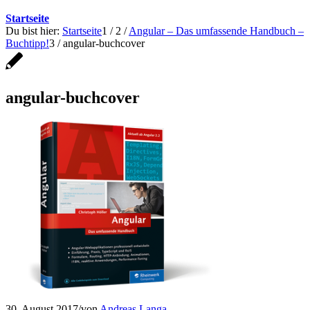
Startseite
Du bist hier:
Startseite
1
/
2
/
Angular – Das umfassende Handbuch –
Buchtipp!
3
/
angular-buchcover
angular-buchcover
30. August 2017
/
von
Andreas Langa