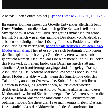
Android Open Source project [
Apache License 2.0
,
GPL
,
CC BY 2.
Ihr ganzes Können zeigen die Google-Entwickler allerdings beim
Doze-Modus
, denn die bekanntlich größte Schwachstelle der
Smartphones ist wohl der Akku, der gefühlt immer viel zu schnell
leer ist. Natürlich wissen das auch die Developer von Android, so
arbeiten sie ständig an einer Lösung für dieses Problem. Um die
Akkuleistung zu verlängern,
haben sie als neusten Clou den Doze-
Modus erschaffen
. Hier ist es so, dass sich bestimmte Funktionen
des Smartphones nach einiger Zeit deaktivieren, wenn sie nicht
gebraucht werden. Dadurch, dass sie nicht mehr auf die CPU oder
das Netzwerk zugreifen, findet kein Datenaustausch statt und
sämtliche Synchronisierungsvorgänge sind lahmgelegt. Das spart
Akkuleistung. Bei Android Marshmallow war es noch so, dass
dieser Modus nur aktiv wurde, wenn das Smartphone oder das
Tablet ruhig an einem Ort verweilte. Sobald Sie sich mit Ihren
Geräten in Bewegung gesetzt haben, wurde dieser wieder
deaktiviert. In der neuesten Android-Variante aktiviert sich dieser
Modus auch, während Sie sich bewegen. Des Weiteren werden die
Apps auf Ihrem Smartphone hinsichtlich des Akkuverbrauchs
optimiert, sobald Sie diese drei Tage nicht genutzt haben. Das Ziel
ist es nämlich, dass der Akkuverbrauch des Smartphones im