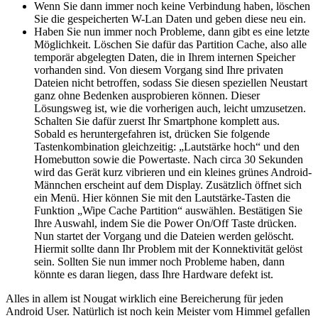
Wenn Sie dann immer noch keine Verbindung haben, löschen
Sie die gespeicherten W-Lan Daten und geben diese neu ein.
Haben Sie nun immer noch Probleme, dann gibt es eine letzte
Möglichkeit. Löschen Sie dafür das Partition Cache, also alle
temporär abgelegten Daten, die in Ihrem internen Speicher
vorhanden sind. Von diesem Vorgang sind Ihre privaten
Dateien nicht betroffen, sodass Sie diesen speziellen Neustart
ganz ohne Bedenken ausprobieren können. Dieser
Lösungsweg ist, wie die vorherigen auch, leicht umzusetzen.
Schalten Sie dafür zuerst Ihr Smartphone komplett aus.
Sobald es heruntergefahren ist, drücken Sie folgende
Tastenkombination gleichzeitig: „Lautstärke hoch“ und den
Homebutton sowie die Powertaste. Nach circa 30 Sekunden
wird das Gerät kurz vibrieren und ein kleines grünes Android-
Männchen erscheint auf dem Display. Zusätzlich öffnet sich
ein Menü. Hier können Sie mit den Lautstärke-Tasten die
Funktion „Wipe Cache Partition“ auswählen. Bestätigen Sie
Ihre Auswahl, indem Sie die Power On/Off Taste drücken.
Nun startet der Vorgang und die Dateien werden gelöscht.
Hiermit sollte dann Ihr Problem mit der Konnektivität gelöst
sein. Sollten Sie nun immer noch Probleme haben, dann
könnte es daran liegen, dass Ihre Hardware defekt ist.
Alles in allem ist Nougat wirklich eine Bereicherung für jeden
Android User. Natürlich ist noch kein Meister vom Himmel gefallen