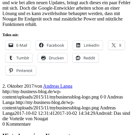
und wie bei allen neuen Updates, bringt auch dieses ein paar Fehler
mit sich. Doch die Google-Entwickler arbeiten schon an einer
Lösung und es kann zweifelsohne behauptet werden, dass mit
Nougat Ihr Endgerät noch mal zusätzliche Power und nützliche
Funktionen erhält.
Teilen mit:
E-Mail
Facebook
LinkedIn
X
Tumblr
Drucken
Reddit
Pinterest
2. Oktober 2017
/
von
Andreas Langa
http://my-business-blog.de/wp-
content/uploads/2015/11/mybusinessblog-logo.png
0
0
Andreas
Langa
http://my-business-blog.de/wp-
content/uploads/2015/11/mybusinessblog-logo.png
Andreas
Langa
2017-10-02 12:31:41
2017-10-02 14:34:29
Android: Das sind
die Vorteile von Nougat
0
Kommentare