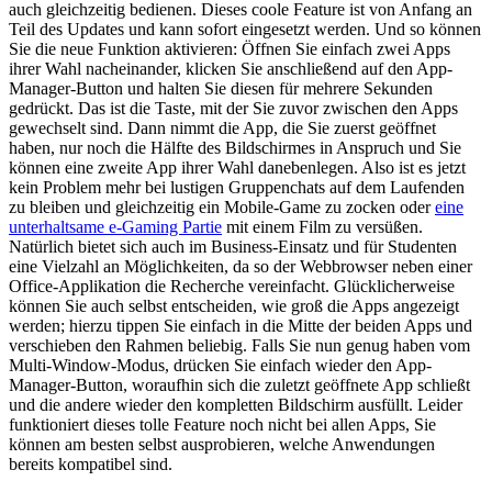
auch gleichzeitig bedienen. Dieses coole Feature ist von Anfang an
Teil des Updates und kann sofort eingesetzt werden. Und so können
Sie die neue Funktion aktivieren: Öffnen Sie einfach zwei Apps
ihrer Wahl nacheinander, klicken Sie anschließend auf den App-
Manager-Button und halten Sie diesen für mehrere Sekunden
gedrückt. Das ist die Taste, mit der Sie zuvor zwischen den Apps
gewechselt sind. Dann nimmt die App, die Sie zuerst geöffnet
haben, nur noch die Hälfte des Bildschirmes in Anspruch und Sie
können eine zweite App ihrer Wahl danebenlegen. Also ist es jetzt
kein Problem mehr bei lustigen Gruppenchats auf dem Laufenden
zu bleiben und gleichzeitig ein Mobile-Game zu zocken oder
eine
unterhaltsame e-Gaming Partie
mit einem Film zu versüßen.
Natürlich bietet sich auch im Business-Einsatz und für Studenten
eine Vielzahl an Möglichkeiten, da so der Webbrowser neben einer
Office-Applikation die Recherche vereinfacht. Glücklicherweise
können Sie auch selbst entscheiden, wie groß die Apps angezeigt
werden; hierzu tippen Sie einfach in die Mitte der beiden Apps und
verschieben den Rahmen beliebig. Falls Sie nun genug haben vom
Multi-Window-Modus, drücken Sie einfach wieder den App-
Manager-Button, woraufhin sich die zuletzt geöffnete App schließt
und die andere wieder den kompletten Bildschirm ausfüllt. Leider
funktioniert dieses tolle Feature noch nicht bei allen Apps, Sie
können am besten selbst ausprobieren, welche Anwendungen
bereits kompatibel sind.