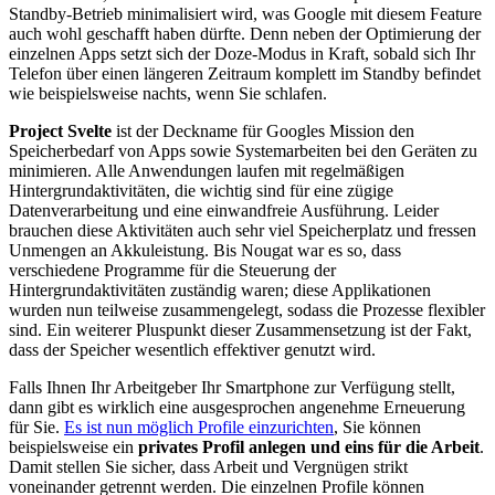
Standby-Betrieb minimalisiert wird, was Google mit diesem Feature
auch wohl geschafft haben dürfte. Denn neben der Optimierung der
einzelnen Apps setzt sich der Doze-Modus in Kraft, sobald sich Ihr
Telefon über einen längeren Zeitraum komplett im Standby befindet
wie beispielsweise nachts, wenn Sie schlafen.
Project Svelte
ist der Deckname für Googles Mission den
Speicherbedarf von Apps sowie Systemarbeiten bei den Geräten zu
minimieren. Alle Anwendungen laufen mit regelmäßigen
Hintergrundaktivitäten, die wichtig sind für eine zügige
Datenverarbeitung und eine einwandfreie Ausführung. Leider
brauchen diese Aktivitäten auch sehr viel Speicherplatz und fressen
Unmengen an Akkuleistung. Bis Nougat war es so, dass
verschiedene Programme für die Steuerung der
Hintergrundaktivitäten zuständig waren; diese Applikationen
wurden nun teilweise zusammengelegt, sodass die Prozesse flexibler
sind. Ein weiterer Pluspunkt dieser Zusammensetzung ist der Fakt,
dass der Speicher wesentlich effektiver genutzt wird.
Falls Ihnen Ihr Arbeitgeber Ihr Smartphone zur Verfügung stellt,
dann gibt es wirklich eine ausgesprochen angenehme Erneuerung
für Sie.
Es ist nun möglich Profile einzurichten
, Sie können
beispielsweise ein
privates Profil anlegen und eins für die Arbeit
.
Damit stellen Sie sicher, dass Arbeit und Vergnügen strikt
voneinander getrennt werden. Die einzelnen Profile können