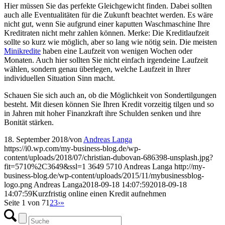
Hier müssen Sie das perfekte Gleichgewicht finden. Dabei sollten
auch alle Eventualitäten für die Zukunft beachtet werden. Es wäre
nicht gut, wenn Sie aufgrund einer kaputten Waschmaschine Ihre
Kreditraten nicht mehr zahlen können. Merke: Die Kreditlaufzeit
sollte so kurz wie möglich, aber so lang wie nötig sein. Die meisten
Minikredite
haben eine Laufzeit von wenigen Wochen oder
Monaten. Auch hier sollten Sie nicht einfach irgendeine Laufzeit
wählen, sondern genau überlegen, welche Laufzeit in Ihrer
individuellen Situation Sinn macht.
Schauen Sie sich auch an, ob die Möglichkeit von Sondertilgungen
besteht. Mit diesen können Sie Ihren Kredit vorzeitig tilgen und so
in Jahren mit hoher Finanzkraft ihre Schulden senken und ihre
Bonität stärken.
18. September 2018
/
von
Andreas Langa
https://i0.wp.com/my-business-blog.de/wp-
content/uploads/2018/07/christian-dubovan-686398-unsplash.jpg?
fit=5710%2C3649&ssl=1
3649
5710
Andreas Langa
http://my-
business-blog.de/wp-content/uploads/2015/11/mybusinessblog-
logo.png
Andreas Langa
2018-09-18 14:07:59
2018-09-18
14:07:59
Kurzfristig online einen Kredit aufnehmen
Seite 1 von 7
1
2
3
›
»