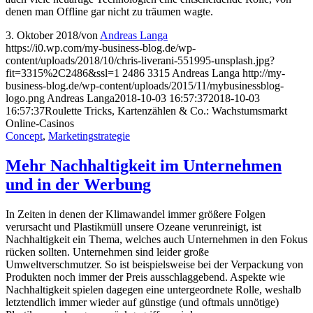
denen man Offline gar nicht zu träumen wagte.
3. Oktober 2018
/
von
Andreas Langa
https://i0.wp.com/my-business-blog.de/wp-
content/uploads/2018/10/chris-liverani-551995-unsplash.jpg?
fit=3315%2C2486&ssl=1
2486
3315
Andreas Langa
http://my-
business-blog.de/wp-content/uploads/2015/11/mybusinessblog-
logo.png
Andreas Langa
2018-10-03 16:57:37
2018-10-03
16:57:37
Roulette Tricks, Kartenzählen & Co.: Wachstumsmarkt
Online-Casinos
Concept
,
Marketingstrategie
Mehr Nachhaltigkeit im Unternehmen
und in der Werbung
In Zeiten in denen der Klimawandel immer größere Folgen
verursacht und Plastikmüll unsere Ozeane verunreinigt, ist
Nachhaltigkeit ein Thema, welches auch Unternehmen in den Fokus
rücken sollten. Unternehmen sind leider große
Umweltverschmutzer. So ist beispielsweise bei der Verpackung von
Produkten noch immer der Preis ausschlaggebend. Aspekte wie
Nachhaltigkeit spielen dagegen eine untergeordnete Rolle, weshalb
letztendlich immer wieder auf günstige (und oftmals unnötige)