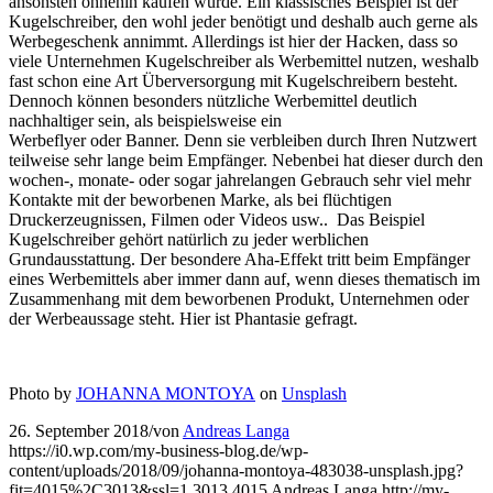
ansonsten ohnehin kaufen würde. Ein klassisches Beispiel ist der
Kugelschreiber, den wohl jeder benötigt und deshalb auch gerne als
Werbegeschenk annimmt. Allerdings ist hier der Hacken, dass so
viele Unternehmen Kugelschreiber als Werbemittel nutzen, weshalb
fast schon eine Art Überversorgung mit Kugelschreibern besteht.
Dennoch können besonders nützliche Werbemittel deutlich
nachhaltiger sein, als beispielsweise ein
Werbeflyer oder Banner. Denn sie verbleiben durch Ihren Nutzwert
teilweise sehr lange beim Empfänger. Nebenbei hat dieser durch den
wochen-, monate- oder sogar jahrelangen Gebrauch sehr viel mehr
Kontakte mit der beworbenen Marke, als bei flüchtigen
Druckerzeugnissen, Filmen oder Videos usw.. Das Beispiel
Kugelschreiber gehört natürlich zu jeder werblichen
Grundausstattung. Der besondere Aha-Effekt tritt beim Empfänger
eines Werbemittels aber immer dann auf, wenn dieses thematisch im
Zusammenhang mit dem beworbenen Produkt, Unternehmen oder
der Werbeaussage steht. Hier ist Phantasie gefragt.
Photo by
JOHANNA MONTOYA
on
Unsplash
26. September 2018
/
von
Andreas Langa
https://i0.wp.com/my-business-blog.de/wp-
content/uploads/2018/09/johanna-montoya-483038-unsplash.jpg?
fit=4015%2C3013&ssl=1
3013
4015
Andreas Langa
http://my-