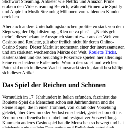
Stichwort Streaming. Anbieter wie Netflix und Amazon Prime
erobern den Videostreaming Bereich, während Firmen wie Spotify
und Apple im Musik Streaming Millionen von zahlenden Kunden
erreichen.
Aber auch andere Unterhaltungsbranchen profitieren stark von dem
Siegeszug der Digitalisierung. „Rien ne va plus“ – „Nichts geht
mehr“; dieser bekannte Ausspruch stammt zwar aus der Welt von
Casinos und Roulette, gilt aber freilich nicht für deren Online-
Casino Sparte. Dieser Markt ist momentan einer der interessantesten
und am stärksten wachsenden Märkte der Welt.
Roulette Tricks
,
Kartenzählen und das berüchtigte Pokerface spielen hier allerdings
keine entscheidende Rolle mehr. Warum dies so ist und welches
Potenzial noch in diesem Wachstumsmarkt steckt, damit beschäftigt
sich dieser Artikel.
Das Spiel der Reichen und Schönen
Vermutlich im 17. Jahrhundert in Italien erfunden, fasziniert das
Roulette-Spiel die Menschen schon seit Jahrhunderten und die
kleine Kugel, die in einer Trommel, von Zufall oder Vorsehung
geleitet, über Gewinn oder Verlust entscheidet, geriet schon oft ins
Zentrum von frenetischem Jubel und resignativer Verzweiflung.
Kaum ein anderes Casinospiel hat die Menschen so bewegt und hat
gleichzeitig eine solche Faszination und Beliebtheit entwickelt.