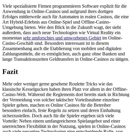
Viele spezialisierte Firmen programmieren Software explizit für die
Anwendung in Online-Casinos und aufgrund ihres dortigen
Erfolges mittlerweile auch für Automaten in realen Casinos, die eine
Art Hybrid-Erlebnis aus Online-Spiel und Offline-Casino-
Umgebung bieten. Wer den Blick in die Zukunft wagt, der sieht
außerdem, dass auch neue Technologien wie Virtual Reality ein
momentan
sehr umforschtes und umworbenes Gebiet
im Online-
Casino-Geschäft sind. Besonders interessant ist in diesem
Zusammenhang auch die Etablierung von mobilen und digitalen
Zahlungsmitteln, die es ermöglichen, auch ganz ohne Banken und
lange Transaktionszeiten Geldtransfers in Online-Casinos zu tätigen.
Fazit
Mehr oder weniger gerne gesehene Roulette Tricks wie das
klassische Kesselgucken haben ihren Platz vor allem in der Offline-
Casino-Welt. Während die Reglements dort bereits stark in Richtung
der Vermeidung von solcher taktischer Vorteilsnahme einzelner
Spieler gehen, machen es Online Casinos für die Betreiber
besonders einfach, feste Regeln zu setzen und deren Einhaltung
sicherzustellen. Doch auch für die Spieler ergeben sich viele
Vorteile: Neben einem umfangreicheren Spielangebot und einer
unerreichten Flexibilität in der Nutzung, spielen in Online-Casinos
auch viele neuartige Technologien eine entscheidende Rolle, von