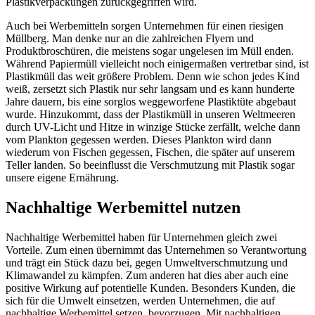
Plastikverpackungen zurückgegriffen wird.
Auch bei Werbemitteln sorgen Unternehmen für einen riesigen
Müllberg. Man denke nur an die zahlreichen Flyern und
Produktbroschüren, die meistens sogar ungelesen im Müll enden.
Während Papiermüll vielleicht noch einigermaßen vertretbar sind, ist
Plastikmüll das weit größere Problem. Denn wie schon jedes Kind
weiß, zersetzt sich Plastik nur sehr langsam und es kann hunderte
Jahre dauern, bis eine sorglos weggeworfene Plastiktüte abgebaut
wurde. Hinzukommt, dass der Plastikmüll in unseren Weltmeeren
durch UV-Licht und Hitze in winzige Stücke zerfällt, welche dann
vom Plankton gegessen werden. Dieses Plankton wird dann
wiederum von Fischen gegessen, Fischen, die später auf unserem
Teller landen. So beeinflusst die Verschmutzung mit Plastik sogar
unsere eigene Ernährung.
Nachhaltige Werbemittel nutzen
Nachhaltige Werbemittel haben für Unternehmen gleich zwei
Vorteile. Zum einen übernimmt das Unternehmen so Verantwortung
und trägt ein Stück dazu bei, gegen Umweltverschmutzung und
Klimawandel zu kämpfen. Zum anderen hat dies aber auch eine
positive Wirkung auf potentielle Kunden. Besonders Kunden, die
sich für die Umwelt einsetzen, werden Unternehmen, die auf
nachhaltige Werbemittel setzen, bevorzugen. Mit nachhaltigen