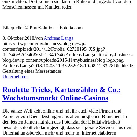
einzurichten. Dort können sie dann in Ruhe und ungestört von den
Menschenmassen mit Kunden reden.
Bildquelle: © PureSolution – Fotolia.com
8. Oktober 2018
/
von
Andreas Langa
https://i0.wp.com/my-business-blog.de/wp-
content/uploads/2014/12/Fotolia_62728195_XS.jpg?
fit=346%2C346&ssl=1
346
346
Andreas Langa
http://my-business-
blog.de/wp-content/uploads/2015/11/mybusinessblog-logo.png
Andreas Langa
2018-10-08 11:33:28
2018-10-08 11:33:28
Die ideale
Gestaltung eines Messestandes
Unternehmen
Roulette Tricks, Kartenzählen & Co.:
Wachstumsmarkt Online-Casinos
Die ganze Welt geht online und mit ihr auch viele Firmen und
Anbieter von Dienstleistungen aus allen möglichen Branchen. In
den letzten Jahren hat sich das Potenzial der Digitalwirtschaft
besonders deutlich darin gezeigt, dass sich gerade Services aus dem
Unterhaltungsbereich mehr und mehr im Internet etablieren: