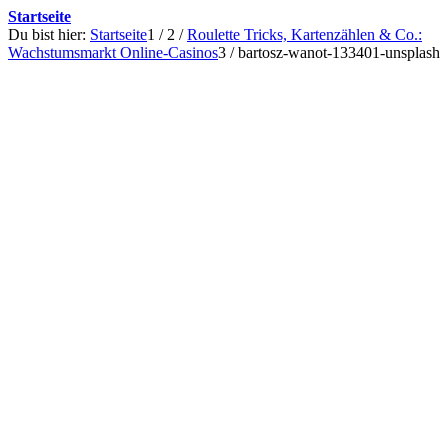
Startseite
Du bist hier:
Startseite
1
/
2
/
Roulette Tricks, Kartenzählen & Co.:
Wachstumsmarkt Online-Casinos
3
/
bartosz-wanot-133401-unsplash