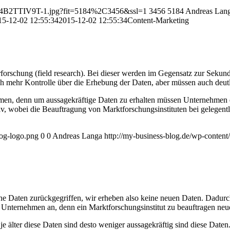
11/54B2TTIV9T-1.jpg?fit=5184%2C3456&ssl=1
3456
5184
Andreas Lan
15-12-02 12:55:34
2015-12-02 12:55:34
Content-Marketing
ärforschung (field research). Bei dieser werden im Gegensatz zur Seku
h mehr Kontrolle über die Erhebung der Daten, aber müssen auch deut
ehmen, denn um aussagekräftige Daten zu erhalten müssen Unternehmen 
v, wobei die Beauftragung von Marktforschungsinstituten bei gelegentli
log-logo.png
0
0
Andreas Langa
http://my-business-blog.de/wp-conten
ne Daten zurückgegriffen, wir erheben also keine neuen Daten. Dadurc
e Unternehmen an, denn ein Marktforschungsinstitut zu beauftragen neu
 je älter diese Daten sind desto weniger aussagekräftig sind diese Dat