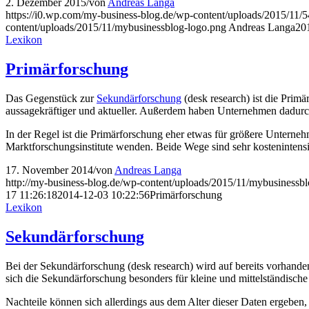
2. Dezember 2015
/
von
Andreas Langa
https://i0.wp.com/my-business-blog.de/wp-content/uploads/2015/
content/uploads/2015/11/mybusinessblog-logo.png
Andreas Langa
20
Lexikon
Primärforschung
Das Gegenstück zur
Sekundärforschung
(desk research) ist die Prim
aussagekräftiger und aktueller. Außerdem haben Unternehmen dadurc
In der Regel ist die Primärforschung eher etwas für größere Untern
Marktforschungsinstitute wenden. Beide Wege sind sehr kostenintensi
17. November 2014
/
von
Andreas Langa
http://my-business-blog.de/wp-content/uploads/2015/11/mybusinessb
17 11:26:18
2014-12-03 10:22:56
Primärforschung
Lexikon
Sekundärforschung
Bei der Sekundärforschung (desk research) wird auf bereits vorhande
sich die Sekundärforschung besonders für kleine und mittelständisch
Nachteile können sich allerdings aus dem Alter dieser Daten ergeben,