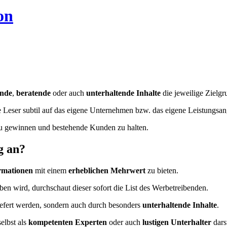
on
ende
,
beratende
oder auch
unterhaltende Inhalte
die jeweilige Zielgr
 die Leser subtil auf das eigene Unternehmen bzw. das eigene Leistung
 zu gewinnen und bestehende Kunden zu halten.
g an?
ormationen
mit einem
erheblichen Mehrwert
zu bieten.
 wird, durchschaut dieser sofort die List des Werbetreibenden.
iefert werden, sondern auch durch besonders
unterhaltende Inhalte
.
elbst als
kompetenten Experten
oder auch
lustigen Unterhalter
darst