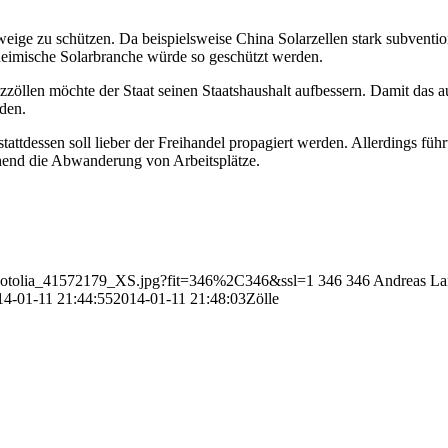
eige zu schützen. Da beispielsweise China Solarzellen stark subvention
 heimische Solarbranche würde so geschützt werden.
öllen möchte der Staat seinen Staatshaushalt aufbessern. Damit das auc
rden.
stattdessen soll lieber der Freihandel propagiert werden. Allerdings fü
hend die Abwanderung von Arbeitsplätze.
1/Fotolia_41572179_XS.jpg?fit=346%2C346&ssl=1
346
346
Andreas La
14-01-11 21:44:55
2014-01-11 21:48:03
Zölle