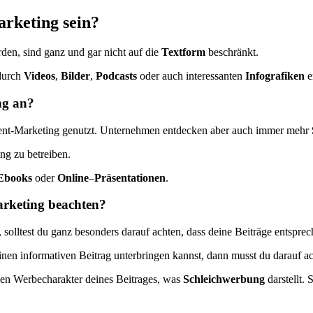
arketing sein?
den, sind ganz und gar nicht auf die
Textform
beschränkt.
 durch
Videos
,
Bilder
,
Podcasts
oder auch interessanten
Infografiken
e
ng an?
ent-Marketing genutzt. Unternehmen entdecken aber auch immer mehr
ng zu betreiben.
Ebooks
oder
Online
–
Präsentationen
.
rketing beachten?
olltest du ganz besonders darauf achten, dass deine Beiträge entsprec
en informativen Beitrag unterbringen kannst, dann musst du darauf ach
 den Werbecharakter deines Beitrages, was
Schleichwerbung
darstellt.