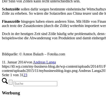
Der Sinn von Zöllen kann recht unterschiedlich sein.
Schutzzölle
sollen dafür sorgen bestimmte einheimische Wirtschaftszw
Zölle zu erheben. So wären die Solarzellen aus China teurer und die
Finanzzölle
hingegen haben einen anderen Sinn. Mit Hilfe von Finanzz
auch trotz der Zusatzkosten (durch die Zölle) weiterhin importiert we
Doch in der heutigen Zeit sind Zölle häufig sehr problematisch, denn 
beispielsweise die Abwanderung von Produktion und damit einherge
Bildquelle: © Anton Balazh – Fotolia.com
11. Januar 2014
/
von
Andreas Langa
https://i0.wp.com/my-business-blog.de/wp-content/uploads/2014/0
content/uploads/2015/11/mybusinessblog-logo.png
Andreas Langa
20
Seite 1 von 3
1
2
3
Werbung