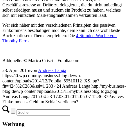
Geschäftsprozesse an Dritte zu delegieren, die du nicht unbedingt
selbst erledigen musst und zudem ein Produkt zu haben, welches
sich mit einfachen Marketingmaßnahmen verkaufen lässt.
Wer sich näher mit den verschiedenen Prinzipien des passiven
Einkommens beschäftigen möchte, dem kann ich das wohl beste
Buch zu diesem Thema empfehlen: Die
4 Stunden Woche von
Timothy Ferris
Bildquelle: © Marica Crisci – Fotolia.com
23. April 2015
/
von
Andreas Langa
https://i0.wp.com/my-business-blog.de/wp-
content/uploads/2014/12/Fotolia_59510112_XS.jpg?
fit=424%2C283&ssl=1
283
424
Andreas Langa
http://my-business-
blog.de/wp-content/uploads/2015/11/mybusinessblog-logo.png
Andreas Langa
2015-04-23 17:03:01
2015-05-07 15:36:37
Passives
Einkommen – Geld im Schlaf verdienen?
Werbung