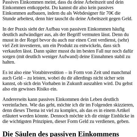
Passives Einkommen meint, dass du deine Arbeitszeit und dein
Einkommen entkoppelst. Du kannst dir also kein passives
Einkommen aufbauen, indem du als Webdesigner für 70€ die
Stunde arbeitest, denn hier tauscht du deine Arbeitszeit gegen Geld.
In der Praxis sieht der Aufbau von passiven Einkommen häufig
deutlich aufwändiger aus, als der Begriff vermuten lässt. Denn du
musst in der Regel bevor du auch nur einen Cent verdienst, (sehr)
viel Zeit investieren, um ein Produkt zu entwickeln, dass sich
verkaufen lässt. Dann später musst du im besten Fall nur noch dafür
sorgen (mit deutlich weniger Aufwand) deine Einnahmen stabil zu
halten.
Es ist also eine Vorabinvestition – in Form von Zeit und manchmal
auch Geld – zu leisten, wobei du dir allerdings nicht sicher sein
kannst, ob sich dein Vorhaben in Zukunft auszahlen wird. Du gehst
also ein gewisses Risiko ein.
Andererseits kann passives Einkommen dein Leben deutlich
vereinfachen. Wie das geht, möchte ich dir im Folgenden skizzieren,
denn dieses Thema ist viel zu komplex, als das es in einem Artikel
erläutert werden könnte. Dennoch möchte ich dir einige Einblicke in
die wichtigsten Prinzipien, dieser Form Geld zu verdienen, geben.
Die Säulen des passiven Einkommens