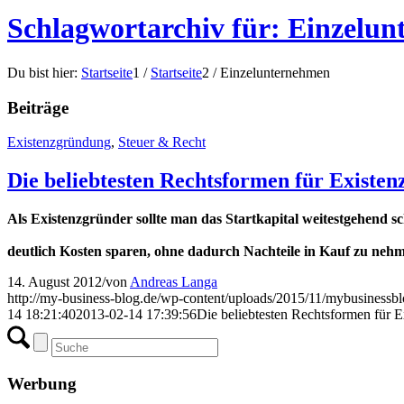
Schlagwortarchiv für: Einzelu
Du bist hier:
Startseite
1
/
Startseite
2
/
Einzelunternehmen
Beiträge
Existenzgründung
,
Steuer & Recht
Die beliebtesten Rechtsformen für Existe
Als Existenzgründer sollte man das Startkapital weitestgehend s
deutlich Kosten sparen, ohne dadurch Nachteile in Kauf zu neh
14. August 2012
/
von
Andreas Langa
http://my-business-blog.de/wp-content/uploads/2015/11/mybusinessb
14 18:21:40
2013-02-14 17:39:56
Die beliebtesten Rechtsformen für E
Werbung