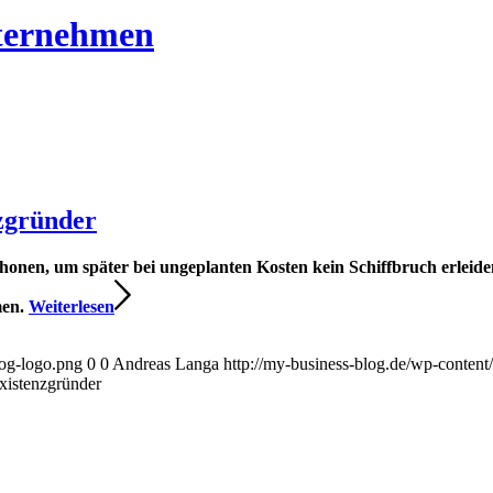
nternehmen
nzgründer
chonen, um später bei ungeplanten Kosten kein Schiffbruch erleid
men.
Weiterlesen
log-logo.png
0
0
Andreas Langa
http://my-business-blog.de/wp-conten
xistenzgründer