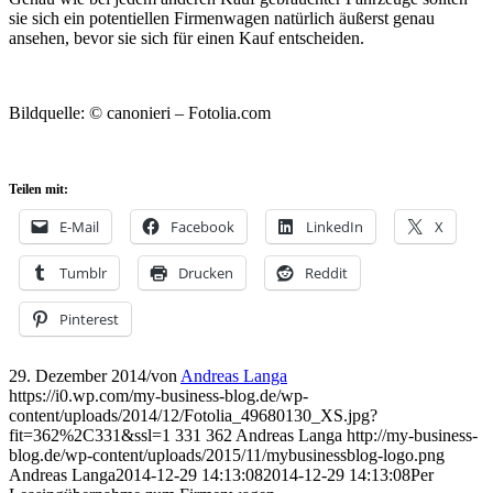
sie sich ein potentiellen Firmenwagen natürlich äußerst genau
ansehen, bevor sie sich für einen Kauf entscheiden.
Bildquelle: © canonieri – Fotolia.com
Teilen mit:
E-Mail
Facebook
LinkedIn
X
Tumblr
Drucken
Reddit
Pinterest
29. Dezember 2014
/
von
Andreas Langa
https://i0.wp.com/my-business-blog.de/wp-
content/uploads/2014/12/Fotolia_49680130_XS.jpg?
fit=362%2C331&ssl=1
331
362
Andreas Langa
http://my-business-
blog.de/wp-content/uploads/2015/11/mybusinessblog-logo.png
Andreas Langa
2014-12-29 14:13:08
2014-12-29 14:13:08
Per