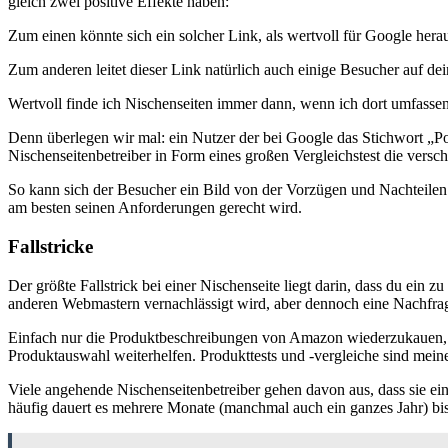
gleich zwei positive Effekte haben:
Zum einen könnte sich ein solcher Link, als wertvoll für Google hera
Zum anderen leitet dieser Link natürlich auch einige Besucher auf de
Wertvoll finde ich Nischenseiten immer dann, wenn ich dort umfass
Denn überlegen wir mal: ein Nutzer der bei Google das Stichwort „Po
Nischenseitenbetreiber in Form eines großen Vergleichstest die versc
So kann sich der Besucher ein Bild von der Vorzügen und Nachteilen 
am besten seinen Anforderungen gerecht wird.
Fallstricke
Der größte Fallstrick bei einer Nischenseite liegt darin, dass du ein
anderen Webmastern vernachlässigt wird, aber dennoch eine Nachfrag
Einfach nur die Produktbeschreibungen von Amazon wiederzukauen, g
Produktauswahl weiterhelfen. Produkttests und -vergleiche sind mei
Viele angehende Nischenseitenbetreiber gehen davon aus, dass sie ein
häufig dauert es mehrere Monate (manchmal auch ein ganzes Jahr) bi