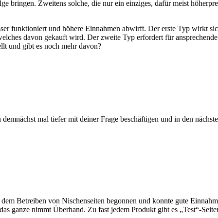
lge bringen. Zweitens solche, die nur ein einziges, dafür meist höherp
sser funktioniert und höhere Einnahmen abwirft. Der erste Typ wirkt s
 welches davon gekauft wird. Der zweite Typ erfordert für ansprechen
llt und gibt es noch mehr davon?
ch demnächst mal tiefer mit deiner Frage beschäftigen und in den nächs
t dem Betreiben von Nischenseiten begonnen und konnte gute Einnahm
as ganze nimmt Überhand. Zu fast jedem Produkt gibt es „Test“-Seite