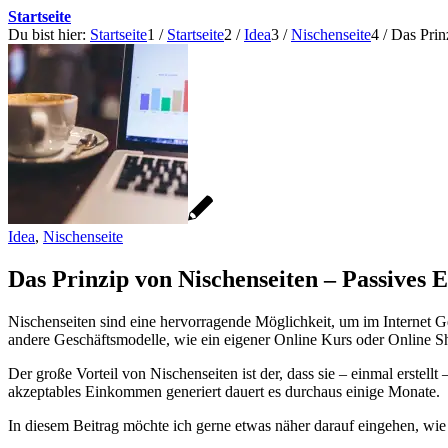
Startseite
Du bist hier:
Startseite
1
/
Startseite
2
/
Idea
3
/
Nischenseite
4
/
Das Prin
Idea
,
Nischenseite
Das Prinzip von Nischenseiten – Passives
Nischenseiten sind eine hervorragende Möglichkeit, um im Internet 
andere Geschäftsmodelle, wie ein eigener Online Kurs oder Online Sh
Der große Vorteil von Nischenseiten ist der, dass sie – einmal erstel
akzeptables Einkommen generiert dauert es durchaus einige Monate.
In diesem Beitrag möchte ich gerne etwas näher darauf eingehen, wie 