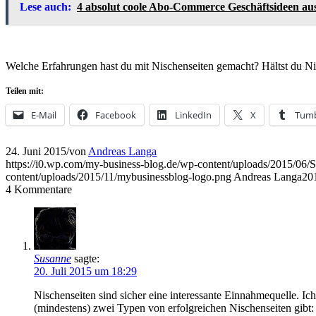
Lese auch:
4 absolut coole Abo-Commerce Geschäftsideen a
Welche Erfahrungen hast du mit Nischenseiten gemacht? Hältst du Nis
Teilen mit:
E-Mail
Facebook
LinkedIn
X
Tumb
24. Juni 2015
/
von
Andreas Langa
https://i0.wp.com/my-business-blog.de/wp-content/uploads/2015
content/uploads/2015/11/mybusinessblog-logo.png
Andreas Langa
20
4
Kommentare
Susanne
sagte:
20. Juli 2015 um 18:29
Nischenseiten sind sicher eine interessante Einnahmequelle. I
(mindestens) zwei Typen von erfolgreichen Nischenseiten gibt: 