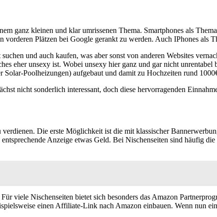
 einem ganz kleinen und klar umrissenen Thema. Smartphones als Thema fü
 vorderen Plätzen bei Google gerankt zu werden. Auch IPhones als Th
suchen und auch kaufen, was aber sonst von anderen Websites vernachlä
ches eher unsexy ist. Wobei unsexy hier ganz und gar nicht unrentabel 
r Solar-Poolheizungen) aufgebaut und damit zu Hochzeiten rund 1000
nächst nicht sonderlich interessant, doch diese hervorragenden Einna
 verdienen. Die erste Möglichkeit ist die mit klassischer Bannerwerb
 entsprechende Anzeige etwas Geld. Bei Nischenseiten sind häufig die K
. Für viele Nischenseiten bietet sich besonders das Amazon Partnerprog
spielsweise einen Affiliate-Link nach Amazon einbauen. Wenn nun ein 