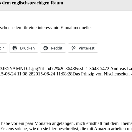
us dem englischsprachigen Raum
chenseiten für eine interessante Einnahmequelle:
lr
Drucken
Reddit
Pinterest
/06/S3JE5YAMND-1.jpg?fit=5472%2C3648&ssl=1
3648
5472
Andreas L
15-06-24 11:08:28
2015-06-24 11:08:28
Das Prinzip von Nischenseiten
ch habe vor ein paar Monaten angefangen, mich ernsthaft mit dem Them
Erstens solche, wie du sie hier beschreibst, die mit Amazon arbeiten u