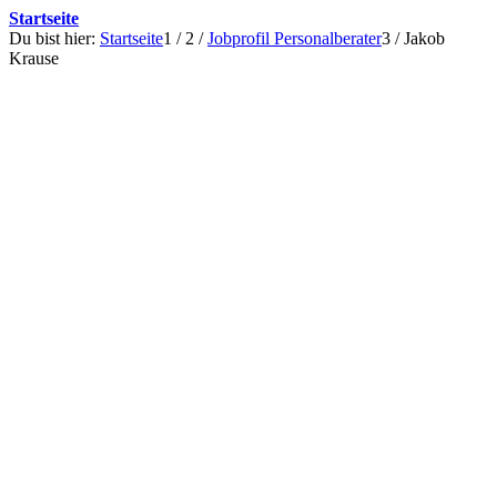
Startseite
Du bist hier:
Startseite
1
/
2
/
Jobprofil Personalberater
3
/
Jakob
Krause