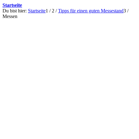
Startseite
Du bist hier:
Startseite
1
/
2
/
Tipps für einen guten Messestand
3
/
Messen