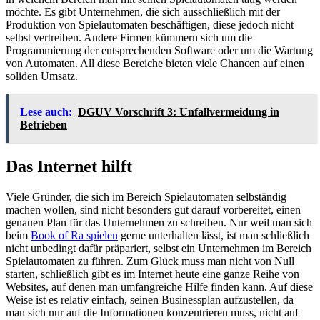
möchte. Es gibt Unternehmen, die sich ausschließlich mit der
Produktion von Spielautomaten beschäftigen, diese jedoch nicht
selbst vertreiben. Andere Firmen kümmern sich um die
Programmierung der entsprechenden Software oder um die Wartung
von Automaten. All diese Bereiche bieten viele Chancen auf einen
soliden Umsatz.
Lese auch:
DGUV Vorschrift 3: Unfallvermeidung in
Betrieben
Das Internet hilft
Viele Gründer, die sich im Bereich Spielautomaten selbständig
machen wollen, sind nicht besonders gut darauf vorbereitet, einen
genauen Plan für das Unternehmen zu schreiben. Nur weil man sich
beim
Book of Ra spielen
gerne unterhalten lässt, ist man schließlich
nicht unbedingt dafür präpariert, selbst ein Unternehmen im Bereich
Spielautomaten zu führen. Zum Glück muss man nicht von Null
starten, schließlich gibt es im Internet heute eine ganze Reihe von
Websites, auf denen man umfangreiche Hilfe finden kann. Auf diese
Weise ist es relativ einfach, seinen Businessplan aufzustellen, da
man sich nur auf die Informationen konzentrieren muss, nicht auf