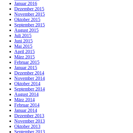
Januar 2016
Dezember 2015
November 2015
Oktober 2015
September 2015
August 2015
Juli 2015
Juni 2015
Mai 2015
April 2015
März 2015
Februar 2015
Januar 2015
Dezember 2014
November 2014
Oktober 2014
September 2014
August 2014
März 2014
Februar 2014
Januar 2014
Dezember 2013
November 2013
Oktober 2013
September 2013