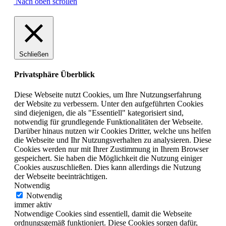
Nach oben scrollen
Schließen
Privatsphäre Überblick
Diese Webseite nutzt Cookies, um Ihre Nutzungserfahrung
der Website zu verbessern. Unter den aufgeführten Cookies
sind diejenigen, die als "Essentiell" kategorisiert sind,
notwendig für grundlegende Funktionalitäten der Webseite.
Darüber hinaus nutzen wir Cookies Dritter, welche uns helfen
die Webseite und Ihr Nutzungsverhalten zu analysieren. Diese
Cookies werden nur mit Ihrer Zustimmung in Ihrem Browser
gespeichert. Sie haben die Möglichkeit die Nutzung einiger
Cookies auszuschließen. Dies kann allerdings die Nutzung
der Webseite beeinträchtigen.
Notwendig
Notwendig
immer aktiv
Notwendige Cookies sind essentiell, damit die Webseite
ordnungsgemäß funktioniert. Diese Cookies sorgen dafür,