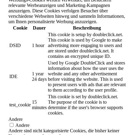
relevante Werbeanzeigen und Marketing-Kampagnen
anzuzeigen. Diese Cookies verfolgen Besucher über
verschiedene Webseiten hinweg und sammeln Informationen,
um Ihnen personalisierte Werbung anzuzeigen.
Cookie
Dauer
Beschreibung
This cookie is setup by doubleclick.net.
This cookie is used by Google to make
DSID
1 hour
advertising more engaging to users and
are stored under doubleclick.net. It
contains an encrypted unique ID.
Used by Google DoubleClick and stores
information about how the user uses the
1 year
website and any other advertisement
IDE
24 days
before visiting the website. This is used
to present users with ads that are relevant
to them according to the user profile.
This cookie is set by doubleclick.net.
15
The purpose of the cookie is to
test_cookie
minutes
determine if the user's browser supports
cookies.
Andere
Andere
Andere sind nicht kategorisierte Cookies, die bisher keiner