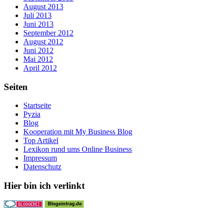
August 2013
Juli 2013
Juni 2013
September 2012
August 2012
Juni 2012
Mai 2012
April 2012
Seiten
Startseite
Pyzia
Blog
Kooperation mit My Business Blog
Top Artikel
Lexikon rund ums Online Business
Impressum
Datenschutz
Hier bin ich verlinkt