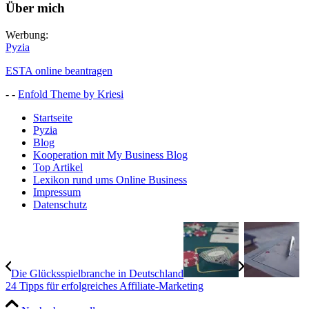
Über mich
Werbung:
Pyzia
ESTA online beantragen
- -
Enfold Theme by Kriesi
Startseite
Pyzia
Blog
Kooperation mit My Business Blog
Top Artikel
Lexikon rund ums Online Business
Impressum
Datenschutz
Die Glücksspielbranche in Deutschland
24 Tipps für erfolgreiches Affiliate-Marketing