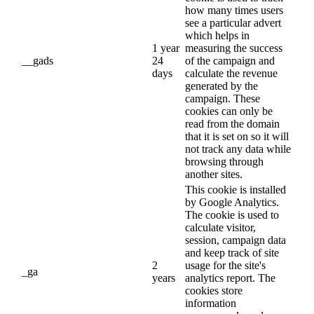
how many times users
see a particular advert
which helps in
1 year
measuring the success
__gads
24
of the campaign and
days
calculate the revenue
generated by the
campaign. These
cookies can only be
read from the domain
that it is set on so it will
not track any data while
browsing through
another sites.
This cookie is installed
by Google Analytics.
The cookie is used to
calculate visitor,
session, campaign data
and keep track of site
2
usage for the site's
_ga
years
analytics report. The
cookies store
information