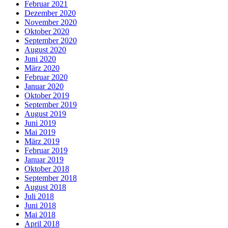
Februar 2021
Dezember 2020
November 2020
Oktober 2020
September 2020
August 2020
Juni 2020
März 2020
Februar 2020
Januar 2020
Oktober 2019
September 2019
August 2019
Juni 2019
Mai 2019
März 2019
Februar 2019
Januar 2019
Oktober 2018
September 2018
August 2018
Juli 2018
Juni 2018
Mai 2018
April 2018