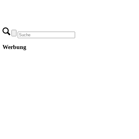
Werbung