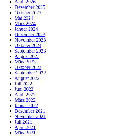
April 2026
Dezember 2025
Oktober 2025
Mai 2024
März 2024
Januar 2024
Dezember 2023
November 2023
Oktober 2023
September 2023
August 2023
März 2023
Oktober 2022
September 2022
August 2022
Juli 2022
Juni 2022
April 2022
März 2022
Januar 2022
Dezember 2021
November 2021
Juli 2021
April 2021
März 2021