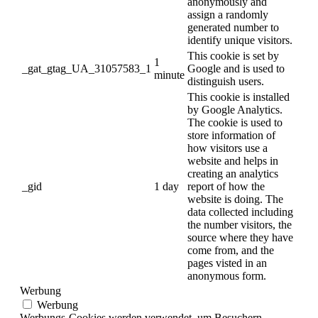
anonymously and
assign a randomly
generated number to
identify unique visitors.
This cookie is set by
1
_gat_gtag_UA_31057583_1
Google and is used to
minute
distinguish users.
This cookie is installed
by Google Analytics.
The cookie is used to
store information of
how visitors use a
website and helps in
creating an analytics
_gid
1 day
report of how the
website is doing. The
data collected including
the number visitors, the
source where they have
come from, and the
pages visted in an
anonymous form.
Werbung
Werbung
Werbungs-Cookies werden verwendet, um Besuchern