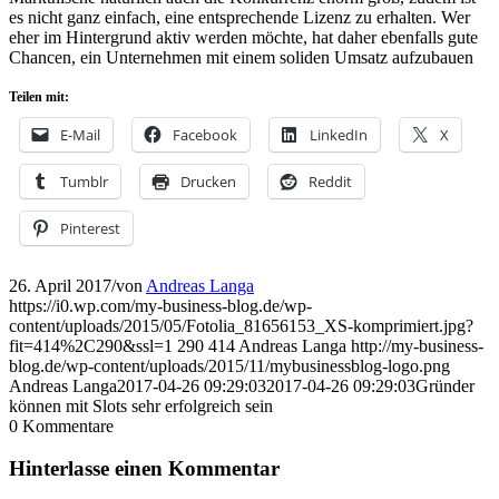
es nicht ganz einfach, eine entsprechende Lizenz zu erhalten. Wer
eher im Hintergrund aktiv werden möchte, hat daher ebenfalls gute
Chancen, ein Unternehmen mit einem soliden Umsatz aufzubauen
Teilen mit:
E-Mail
Facebook
LinkedIn
X
Tumblr
Drucken
Reddit
Pinterest
26. April 2017
/
von
Andreas Langa
https://i0.wp.com/my-business-blog.de/wp-
content/uploads/2015/05/Fotolia_81656153_XS-komprimiert.jpg?
fit=414%2C290&ssl=1
290
414
Andreas Langa
http://my-business-
blog.de/wp-content/uploads/2015/11/mybusinessblog-logo.png
Andreas Langa
2017-04-26 09:29:03
2017-04-26 09:29:03
Gründer
können mit Slots sehr erfolgreich sein
0
Kommentare
Hinterlasse einen Kommentar