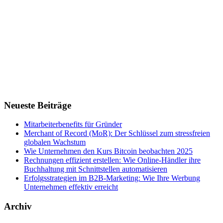
Neueste Beiträge
Mitarbeiterbenefits für Gründer
Merchant of Record (MoR): Der Schlüssel zum stressfreien
globalen Wachstum
Wie Unternehmen den Kurs Bitcoin beobachten 2025
Rechnungen effizient erstellen: Wie Online-Händler ihre
Buchhaltung mit Schnittstellen automatisieren
Erfolgsstrategien im B2B-Marketing: Wie Ihre Werbung
Unternehmen effektiv erreicht
Archiv