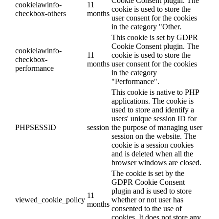
Cookie Consent plugin. The
cookielawinfo-
11
cookie is used to store the
checkbox-others
months
user consent for the cookies
in the category "Other.
This cookie is set by GDPR
Cookie Consent plugin. The
cookielawinfo-
11
cookie is used to store the
checkbox-
months
user consent for the cookies
performance
in the category
"Performance".
This cookie is native to PHP
applications. The cookie is
used to store and identify a
users' unique session ID for
PHPSESSID
session
the purpose of managing user
session on the website. The
cookie is a session cookies
and is deleted when all the
browser windows are closed.
The cookie is set by the
GDPR Cookie Consent
plugin and is used to store
11
viewed_cookie_policy
whether or not user has
months
consented to the use of
cookies. It does not store any