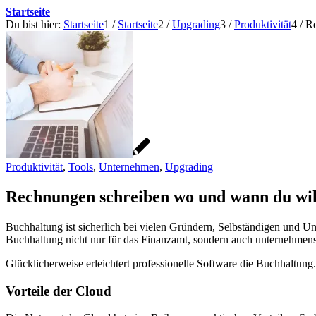
Startseite
Du bist hier:
Startseite
1
/
Startseite
2
/
Upgrading
3
/
Produktivität
4
/
Re
Produktivität
,
Tools
,
Unternehmen
,
Upgrading
Rechnungen schreiben wo und wann du wills
Buchhaltung ist sicherlich bei vielen Gründern, Selbständigen und U
Buchhaltung nicht nur für das Finanzamt, sondern auch unternehmensi
Glücklicherweise erleichtert professionelle Software die Buchhaltun
Vorteile der Cloud