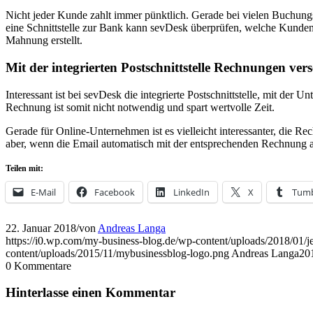
Nicht jeder Kunde zahlt immer pünktlich. Gerade bei vielen Buchung
eine Schnittstelle zur Bank kann sevDesk überprüfen, welche Kunden 
Mahnung erstellt.
Mit der integrierten Postschnittstelle Rechnungen ver
Interessant ist bei sevDesk die integrierte Postschnittstelle, mit 
Rechnung ist somit nicht notwendig und spart wertvolle Zeit.
Gerade für Online-Unternehmen ist es vielleicht interessanter, die 
aber, wenn die Email automatisch mit der entsprechenden Rechnung
Teilen mit:
E-Mail
Facebook
LinkedIn
X
Tumb
22. Januar 2018
/
von
Andreas Langa
https://i0.wp.com/my-business-blog.de/wp-content/uploads/2018/0
content/uploads/2015/11/mybusinessblog-logo.png
Andreas Langa
20
0
Kommentare
Hinterlasse einen Kommentar