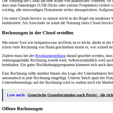
Die Nutzung der Cloud hat eine Reihe von praktischen Vorteilen. So
dass man Datenträger (USB-Sticks oder externe Festplatten) verliert o
wichtig, alle notwendigen Dokumente sicher abzuspeichern. Aufgrun
Um einen Cloud-Service zu nutzen reicht in der Regel ein moderner
funktioniert. Als Anwender ist somit die Nutzung eines Cloud-Services
Rechnungen in der Cloud erstellen
Mit einem Tool wie beispielsweise sevDesk ist es leicht, direkt in
schon viele Rechnung von Hand geschrieben kennt es, wie schnell bei 
Zudem muss bei der
Rechnungsstellung
darauf geachtet werden
, das
ordnungsgemäße Rechnung erstellt wird. Selbstverständlich wird auch
beinhalten. Ein gutes Buchhaltungsprogramm kümmert sich auch dar
Eine Rechnung sollte darüber hinaus das Logo des Unternehmens bei
automatisch in jede Rechnung eingefügt. Unterm Strich spart der Nut
Unternehmenslogo auf der Rechnung wird so zudem noch ein Marketin
Lese auch:
Generische Grundstrategien nach Porter - die ric
Offene Rechnungen