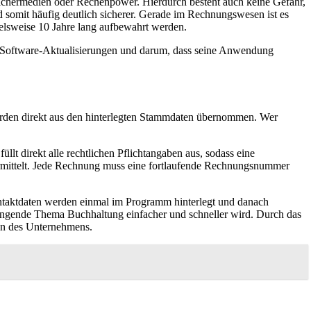
eichermedien oder Rechenpower. Hierdurch besteht auch keine Gefahr,
nd somit häufig deutlich sicherer. Gerade im Rechnungswesen ist es
lsweise 10 Jahre lang aufbewahrt werden.
m Software-Aktualisierungen und darum, dass seine Anwendung
werden direkt aus den hinterlegten Stammdaten übernommen. Wer
üllt direkt alle rechtlichen Pflichtangaben aus, sodass eine
 ermittelt. Jede Rechnung muss eine fortlaufende Rechnungsnummer
ntaktdaten werden einmal im Programm hinterlegt und danach
trengende Thema Buchhaltung einfacher und schneller wird. Durch das
gn des Unternehmens.