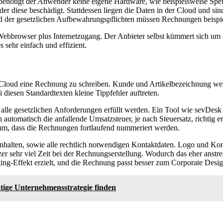
 benötigt der Anwender keine eigene Hardware, wie beispielsweise Sp
der diese beschädigt. Stattdessen liegen die Daten in der Cloud und si
d der gesetzlichen Aufbewahrungspflichten müssen Rechnungen beispie
 Webbrowser plus Internetzugang. Der Anbieter selbst kümmert sich u
 sehr einfach und effizient.
 der Cloud eine Rechnung zu schreiben. Kunde und Artikelbezeichnung 
diesen Standardtexten kleine Tippfehler auftreten.
s alle gesetzlichen Anforderungen erfüllt werden. Ein Tool wie sevDesk f
 automatisch die anfallende Umsatzsteuer, je nach Steuersatz, richtig
um, dass die Rechnungen fortlaufend nummeriert werden.
nhalten, sowie alle rechtlich notwendigen Kontaktdaten. Logo und Ko
zer sehr viel Zeit bei der Rechnungserstellung. Wodurch das eher ans
g-Effekt erzielt, und die Rechnung passt besser zum Corporate Desi
htige Unternehmensstrategie finden