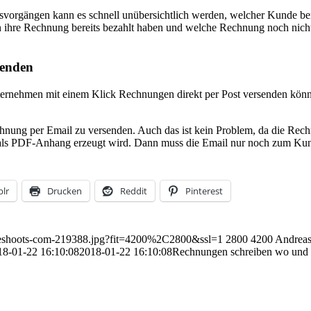
svorgängen kann es schnell unübersichtlich werden, welcher Kunde be
ihre Rechnung bereits bezahlt haben und welche Rechnung noch nicht be
senden
der Unternehmen mit einem Klick Rechnungen direkt per Post versenden 
Rechnung per Email zu versenden. Auch das ist kein Problem, da die Re
 als PDF-Anhang erzeugt wird. Dann muss die Email nur noch zum Kun
lr
Drucken
Reddit
Pinterest
1/jeshoots-com-219388.jpg?fit=4200%2C2800&ssl=1
2800
4200
Andrea
18-01-22 16:10:08
2018-01-22 16:10:08
Rechnungen schreiben wo und wa