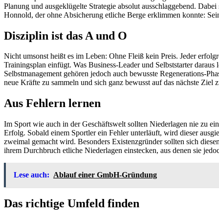
Planung und ausgeklügelte Strategie absolut ausschlaggebend. Dabei sol
Honnold, der ohne Absicherung etliche Berge erklimmen konnte: Se
Disziplin ist das A und O
Nicht umsonst heißt es im Leben: Ohne Fleiß kein Preis. Jeder erfolgre
Trainingsplan einfügt. Was Business-Leader und Selbststarter daraus l
Selbstmanagement gehören jedoch auch bewusste Regenerations-Phas
neue Kräfte zu sammeln und sich ganz bewusst auf das nächste Ziel z
Aus Fehlern lernen
Im Sport wie auch in der Geschäftswelt sollten Niederlagen nie zu ein
Erfolg. Sobald einem Sportler ein Fehler unterläuft, wird dieser ausgi
zweimal gemacht wird. Besonders Existenzgründer sollten sich diese
ihrem Durchbruch etliche Niederlagen einstecken, aus denen sie jedo
Lese auch:
Ablauf einer GmbH-Gründung
Das richtige Umfeld finden