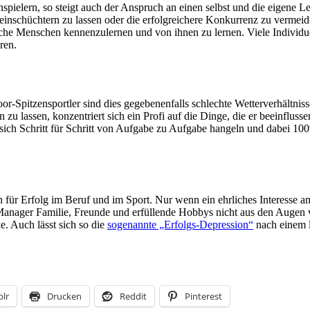
spielern, so steigt auch der Anspruch an einen selbst und die eigene 
n einschüchtern zu lassen oder die erfolgreichere Konkurrenz zu vermeid
che Menschen kennenzulernen und von ihnen zu lernen. Viele Individuen
ren.
or-Spitzensportler sind dies gegebenenfalls schlechte Wetterverhältnis
zu lassen, konzentriert sich ein Profi auf die Dinge, die er beeinfluss
 sich Schritt für Schritt von Aufgabe zu Aufgabe hangeln und dabei 1
 für Erfolg im Beruf und im Sport. Nur wenn ein ehrliches Interesse a
h Manager Familie, Freunde und erfüllende Hobbys nicht aus den Augen v
. Auch lässt sich so die
sogenannte „Erfolgs-Depression“
nach einem l
lr
Drucken
Reddit
Pinterest