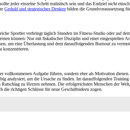
lte jeder einzelne Schritt realistisch sein und das Endziel nicht einsch
ine
Geduld und strategisches Denken
bilden die Grundvoraussetzung für
iche Sportler verbringt täglich Stunden im Fitness-Studio oder auf dem 
ernen können: Nur mit fiskalischer Disziplin und einer eingespielten Ar
en, um eine Überlastung und dem darauffolgenden Burnout zu vermeid
u konzentrieren.
er vollkommenen Aufgabe führen, sondern eher als Motivation dienen. Di
ebig analysiert, um die Ursache zu finden. Im darauffolgenden Training g
n Ratschlag zu Herzen nehmen. Die erfolgreichsten Menschen der Welt
ch die richtigen Schlüsse für neue Geschäftsideen zogen.