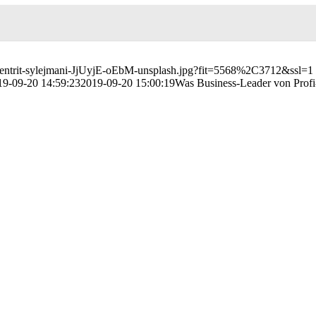
/gentrit-sylejmani-JjUyjE-oEbM-unsplash.jpg?fit=5568%2C3712&ssl=1
19-09-20 14:59:23
2019-09-20 15:00:19
Was Business-Leader von Profi