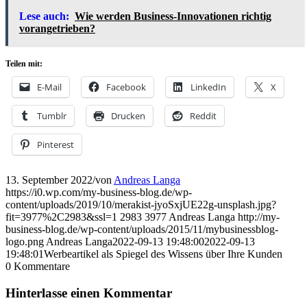
Lese auch:
Wie werden Business-Innovationen richtig
vorangetrieben?
Teilen mit:
E-Mail
Facebook
LinkedIn
X
Tumblr
Drucken
Reddit
Pinterest
13. September 2022
/
von
Andreas Langa
https://i0.wp.com/my-business-blog.de/wp-
content/uploads/2019/10/merakist-jyoSxjUE22g-unsplash.jpg?
fit=3977%2C2983&ssl=1
2983
3977
Andreas Langa
http://my-
business-blog.de/wp-content/uploads/2015/11/mybusinessblog-
logo.png
Andreas Langa
2022-09-13 19:48:00
2022-09-13
19:48:01
Werbeartikel als Spiegel des Wissens über Ihre Kunden
0
Kommentare
Hinterlasse einen Kommentar