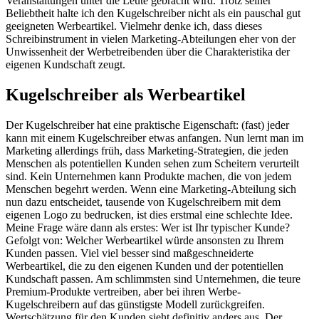
Veranstaltungen unter die Leute gebracht wird. Trotz seiner
Beliebtheit halte ich den Kugelschreiber nicht als ein pauschal gut
geeigneten Werbeartikel. Vielmehr denke ich, dass dieses
Schreibinstrument in vielen Marketing-Abteilungen eher von der
Unwissenheit der Werbetreibenden über die Charakteristika der
eigenen Kundschaft zeugt.
Kugelschreiber als Werbeartikel
Der Kugelschreiber hat eine praktische Eigenschaft: (fast) jeder
kann mit einem Kugelschreiber etwas anfangen. Nun lernt man im
Marketing allerdings früh, dass Marketing-Strategien, die jeden
Menschen als potentiellen Kunden sehen zum Scheitern verurteilt
sind. Kein Unternehmen kann Produkte machen, die von jedem
Menschen begehrt werden. Wenn eine Marketing-Abteilung sich
nun dazu entscheidet, tausende von Kugelschreibern mit dem
eigenen Logo zu bedrucken, ist dies erstmal eine schlechte Idee.
Meine Frage wäre dann als erstes: Wer ist Ihr typischer Kunde?
Gefolgt von: Welcher Werbeartikel würde ansonsten zu Ihrem
Kunden passen. Viel viel besser sind maßgeschneiderte
Werbeartikel, die zu den eigenen Kunden und der potentiellen
Kundschaft passen. Am schlimmsten sind Unternehmen, die teure
Premium-Produkte vertreiben, aber bei ihren Werbe-
Kugelschreibern auf das günstigste Modell zurückgreifen.
Wertschätzung für den Kunden sieht definitiv anders aus. Der