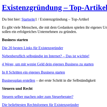
Existenzgründung – Top-Artike
Du bist hier:
Startseite
1
/
Existenzgründung – Top-Artikel
Es gibt viele Menschen, die mit dem Gedanken spielen ihr eigenes Unt
sollen ein erfolgreiches Unternehmen zu gründen.
Business starten
Die 20 besten Links für Existenzgründer
Nebenberuflich selbständig im Internet? – Das ist wichtig!
4 Wege, um mit wenig Geld dein eigenes Business zu starten
In 8 Schritten ein eigenes Business starten
Businessplan erstellen
– der erste Schritt in die Selbständigkeit
Steuern und Recht
Steuern selber machen oder zum Steuerberater?
Die beliebtesten Rechtsformen für Existenzgründer