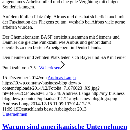
angenehmes Arbeitsumfeld und eine gute Vergütung mit einigen
Sonderleistungen.
Auf dem fünften Platz folgt Airbus und dies hat sicherlich auch mit
der Faszination des Fliegens zu tun, weshalb bei Airbus viele gerne
arbeiten würden.
Der Chemiekonzern BASF erreicht zusammen mit Siemens und
Daimler die gleiche Punktzahl wie Airbus und gehört damit
ebenfalls zu den besten Arbeitgebern in Deutschlands.
Den neunten und zehnten Platz teilen sich Bayer und SAP mit einer
Punktzahl von 7,5.
Weiterlesen
15. Dezember 2014
/
von
Andreas Langa
https://i0.wp.com/my-business-blog.de/wp-
content/uploads/2014/12/Fotolia_71876023_XS.jpg?
fit=346%2C346&ssl=1
346
346
Andreas Langa
http://my-business-
blog.de/wp-content/uploads/2015/11/mybusinessblog-logo.png
Andreas Langa
2014-12-15 11:09:19
2014-12-15
11:09:19
Deutschlands beste Arbeitgeber 2013
Unternehmen
Warum sind amerikanische Unternehmen