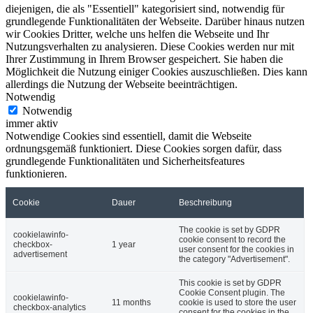
diejenigen, die als "Essentiell" kategorisiert sind, notwendig für
grundlegende Funktionalitäten der Webseite. Darüber hinaus nutzen
wir Cookies Dritter, welche uns helfen die Webseite und Ihr
Nutzungsverhalten zu analysieren. Diese Cookies werden nur mit
Ihrer Zustimmung in Ihrem Browser gespeichert. Sie haben die
Möglichkeit die Nutzung einiger Cookies auszuschließen. Dies kann
allerdings die Nutzung der Webseite beeinträchtigen.
Notwendig
Notwendig
immer aktiv
Notwendige Cookies sind essentiell, damit die Webseite
ordnungsgemäß funktioniert. Diese Cookies sorgen dafür, dass
grundlegende Funktionalitäten und Sicherheitsfeatures
funktionieren.
Cookie
Dauer
Beschreibung
The cookie is set by GDPR
cookielawinfo-
cookie consent to record the
checkbox-
1 year
user consent for the cookies in
advertisement
the category "Advertisement".
This cookie is set by GDPR
Cookie Consent plugin. The
cookielawinfo-
11 months
cookie is used to store the user
checkbox-analytics
consent for the cookies in the