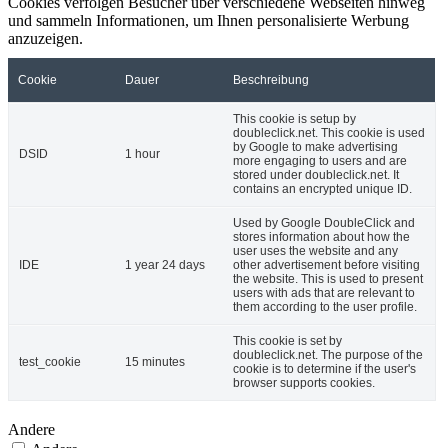
Cookies verfolgen Besucher über verschiedene Webseiten hinweg
und sammeln Informationen, um Ihnen personalisierte Werbung
anzuzeigen.
Cookie
Dauer
Beschreibung
This cookie is setup by
doubleclick.net. This cookie is used
by Google to make advertising
DSID
1 hour
more engaging to users and are
stored under doubleclick.net. It
contains an encrypted unique ID.
Used by Google DoubleClick and
stores information about how the
user uses the website and any
IDE
1 year 24 days
other advertisement before visiting
the website. This is used to present
users with ads that are relevant to
them according to the user profile.
This cookie is set by
doubleclick.net. The purpose of the
test_cookie
15 minutes
cookie is to determine if the user's
browser supports cookies.
Andere