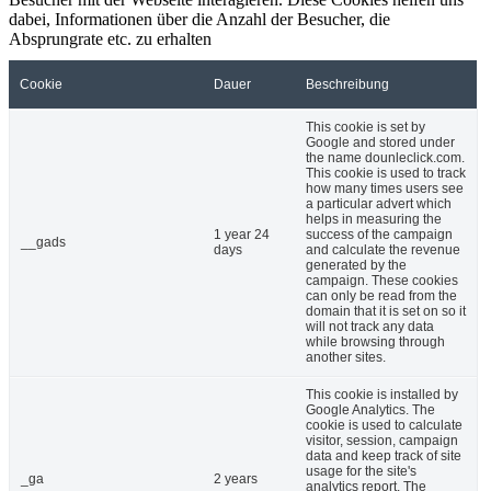
dabei, Informationen über die Anzahl der Besucher, die
Absprungrate etc. zu erhalten
Cookie
Dauer
Beschreibung
This cookie is set by
Google and stored under
the name dounleclick.com.
This cookie is used to track
how many times users see
a particular advert which
helps in measuring the
1 year 24
success of the campaign
__gads
days
and calculate the revenue
generated by the
campaign. These cookies
can only be read from the
domain that it is set on so it
will not track any data
while browsing through
another sites.
This cookie is installed by
Google Analytics. The
cookie is used to calculate
visitor, session, campaign
data and keep track of site
usage for the site's
_ga
2 years
analytics report. The