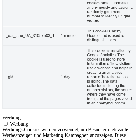
cookies store information
anonymously and assign a
randomly generated
number to identify unique
visitors.
This cookie is set by
_gat_gtag_UA_31057583_1
1 minute
Google and is used to
distinguish users.
This cookie is installed by
Google Analytics. The
cookie is used to store
information of how visitors
use a website and helps in
creating an analytics
_gid
1 day
report of how the website
is doing. The data
collected including the
number visitors, the source
where they have come
from, and the pages visted
in an anonymous form.
Werbung
Werbung
Werbungs-Cookies werden verwendet, um Besuchern relevante
Werbeanzeigen und Marketing-Kampagnen anzuzeigen. Diese