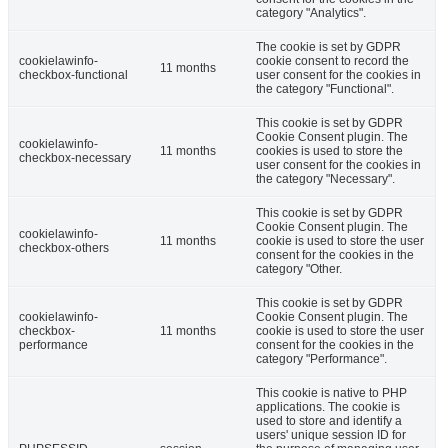
category "Analytics".
The cookie is set by GDPR
cookielawinfo-
cookie consent to record the
11 months
checkbox-functional
user consent for the cookies in
the category "Functional".
This cookie is set by GDPR
Cookie Consent plugin. The
cookielawinfo-
11 months
cookies is used to store the
checkbox-necessary
user consent for the cookies in
the category "Necessary".
This cookie is set by GDPR
Cookie Consent plugin. The
cookielawinfo-
11 months
cookie is used to store the user
checkbox-others
consent for the cookies in the
category "Other.
This cookie is set by GDPR
cookielawinfo-
Cookie Consent plugin. The
checkbox-
11 months
cookie is used to store the user
performance
consent for the cookies in the
category "Performance".
This cookie is native to PHP
applications. The cookie is
used to store and identify a
users' unique session ID for