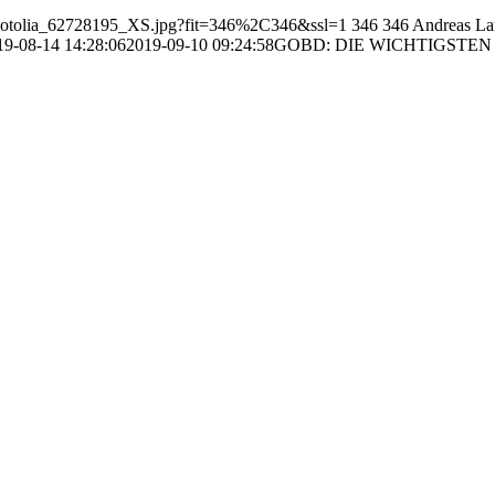
2/Fotolia_62728195_XS.jpg?fit=346%2C346&ssl=1
346
346
Andreas La
19-08-14 14:28:06
2019-09-10 09:24:58
GOBD: DIE WICHTIGSTE