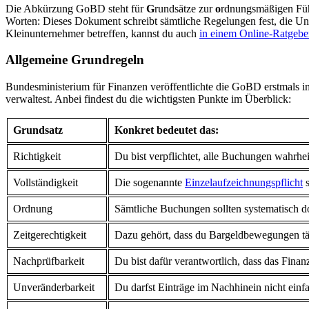
Die Abkürzung GoBD steht für
G
rundsätze zur
o
rdnungsmäßigen Fü
Worten: Dieses Dokument schreibt sämtliche Regelungen fest, die U
Kleinunternehmer betreffen, kannst du auch
in einem Online-Ratge
Allgemeine Grundregeln
Bundesministerium für Finanzen veröffentlichte die GoBD erstmals im
verwaltest. Anbei findest du die wichtigsten Punkte im Überblick:
Grundsatz
Konkret bedeutet das:
Richtigkeit
Du bist verpflichtet, alle Buchungen wahrhe
Vollständigkeit
Die sogenannte
Einzelaufzeichnungspflicht
s
Ordnung
Sämtliche Buchungen sollten systematisch d
Zeitgerechtigkeit
Dazu gehört, dass du Bargeldbewegungen tägl
Nachprüfbarkeit
Du bist dafür verantwortlich, dass das Finan
Unveränderbarkeit
Du darfst Einträge im Nachhinein nicht einf