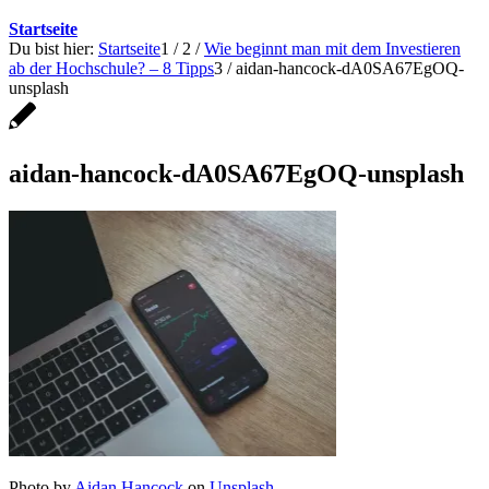
Startseite
Du bist hier:
Startseite
1
/
2
/
Wie beginnt man mit dem Investieren
ab der Hochschule? – 8 Tipps
3
/
aidan-hancock-dA0SA67EgOQ-
unsplash
aidan-hancock-dA0SA67EgOQ-unsplash
Photo by
Aidan Hancock
on
Unsplash