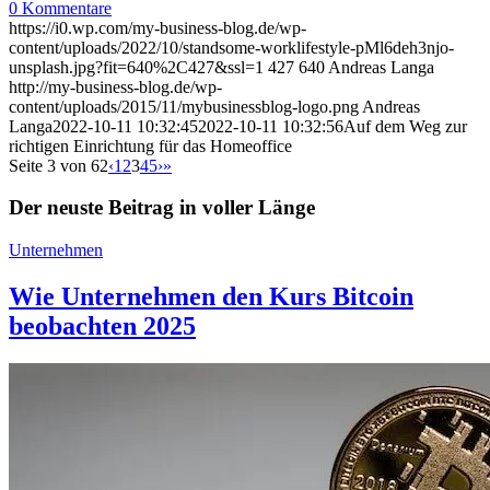
0 Kommentare
https://i0.wp.com/my-business-blog.de/wp-
content/uploads/2022/10/standsome-worklifestyle-pMl6deh3njo-
unsplash.jpg?fit=640%2C427&ssl=1
427
640
Andreas Langa
http://my-business-blog.de/wp-
content/uploads/2015/11/mybusinessblog-logo.png
Andreas
Langa
2022-10-11 10:32:45
2022-10-11 10:32:56
Auf dem Weg zur
richtigen Einrichtung für das Homeoffice
Seite 3 von 62
‹
1
2
3
4
5
›
»
Der neuste Beitrag in voller Länge
Unternehmen
Wie Unternehmen den Kurs Bitcoin
beobachten 2025