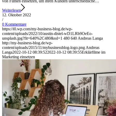
von Filmen einsetzen, um ihren Kunden unterschiedliche…
Weiterlesen
12. Oktober 2022
/
0 Kommentare
https://i0.wp.com/my-business-blog.de/wp-
content/uploads/2022/10/austin-distel-wD1LRb9OeEo-
unsplash.jpg?fit=640%2C480&ssl=1
480
640
Andreas Langa
http://my-business-blog.de/wp-
content/uploads/2015/11/mybusinessblog-logo.png
Andreas
Langa
2022-10-12 08:39:52
2022-10-12 08:39:55
Erklärfilme im
Marketing einsetzen