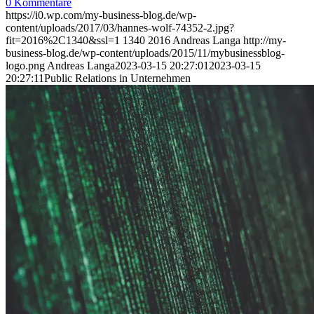
0 Kommentare
https://i0.wp.com/my-business-blog.de/wp-
content/uploads/2017/03/hannes-wolf-74352-2.jpg?
fit=2016%2C1340&ssl=1
1340
2016
Andreas Langa
http://my-
business-blog.de/wp-content/uploads/2015/11/mybusinessblog-
logo.png
Andreas Langa
2023-03-15 20:27:01
2023-03-15
20:27:11
Public Relations in Unternehmen