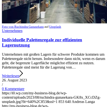
Foto von
Ruchindra Gunasekara
auf
Unsplash
Unternehmen
Individuelle Palettenregale zur effizienten
Lagernutzung
Unternehmen mit großen Lagern für schwere Produkte kommen um
Palettenregale nicht herum. Insbesondere dann nicht, wenn es darum
geht, die begrenzte Lagerfläche möglichst effizient zu nutzen.
Palettenregale sind meist für die Lagerung von…
Weiterlesen
26. August 2023
/
0 Kommentare
https://i0.wp.com/my-business-blog.de/wp-
content/uploads/2023/08/ruchindra-gunasekara-GK8x_XCcDZg-
unsplash.jpg?fit=640%2C853&ssl=1
853
640
Andreas Langa
http://my-business-blog.de/wp-