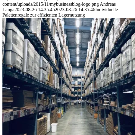
content/uploads/2015/11/mybusinessblog-logo.png
Andreas
Langa
2023-08-26 14:35:45
2023-08-26 14:35:46
Individuelle
Palettenregale zur effizienten Lagernutzung