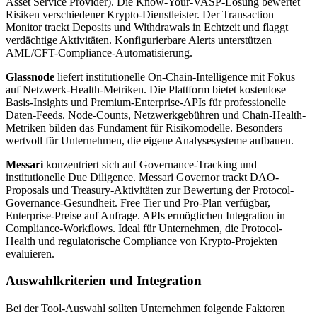
Asset Service Provider). Die Know-Your-VASP-Lösung bewertet
Risiken verschiedener Krypto-Dienstleister. Der Transaction
Monitor trackt Deposits und Withdrawals in Echtzeit und flaggt
verdächtige Aktivitäten. Konfigurierbare Alerts unterstützen
AML/CFT-Compliance-Automatisierung.
Glassnode
liefert institutionelle On-Chain-Intelligence mit Fokus
auf Netzwerk-Health-Metriken. Die Plattform bietet kostenlose
Basis-Insights und Premium-Enterprise-APIs für professionelle
Daten-Feeds. Node-Counts, Netzwerkgebühren und Chain-Health-
Metriken bilden das Fundament für Risikomodelle. Besonders
wertvoll für Unternehmen, die eigene Analysesysteme aufbauen.
Messari
konzentriert sich auf Governance-Tracking und
institutionelle Due Diligence. Messari Governor trackt DAO-
Proposals und Treasury-Aktivitäten zur Bewertung der Protocol-
Governance-Gesundheit. Free Tier und Pro-Plan verfügbar,
Enterprise-Preise auf Anfrage. APIs ermöglichen Integration in
Compliance-Workflows. Ideal für Unternehmen, die Protocol-
Health und regulatorische Compliance von Krypto-Projekten
evaluieren.
Auswahlkriterien und Integration
Bei der Tool-Auswahl sollten Unternehmen folgende Faktoren