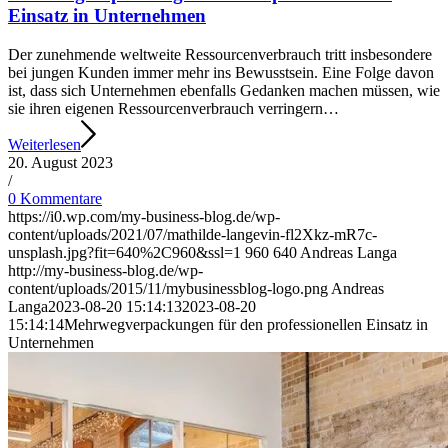
Einsatz in Unternehmen
Der zunehmende weltweite Ressourcenverbrauch tritt insbesondere
bei jungen Kunden immer mehr ins Bewusstsein. Eine Folge davon
ist, dass sich Unternehmen ebenfalls Gedanken machen müssen, wie
sie ihren eigenen Ressourcenverbrauch verringern…
Weiterlesen
20. August 2023
/
0 Kommentare
https://i0.wp.com/my-business-blog.de/wp-
content/uploads/2021/07/mathilde-langevin-fl2Xkz-mR7c-
unsplash.jpg?fit=640%2C960&ssl=1
960
640
Andreas Langa
http://my-business-blog.de/wp-
content/uploads/2015/11/mybusinessblog-logo.png
Andreas
Langa
2023-08-20 15:14:13
2023-08-20
15:14:14
Mehrwegverpackungen für den professionellen Einsatz in
Unternehmen