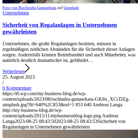
Foto von
Ruchindra Gunasekara
auf
Unsplash
Unternehmen
Sicherheit von Regalanlagen in Unternehmen
gewährleisten
Unternehmen, die große Regalanlagen besitzen, müssen in
regelmäßigen zeitlichen Abständen für die Sicherheit dieser Anlagen
sorgen. Andernfalls können Betriebsmittel und auch Mitarbeiter, was
natürlich deutlich dramatischer ist, gefährdet…
Weiterlesen
25. August 2023
/
0 Kommentare
https://i0.wp.com/my-business-blog.de/wp-
content/uploads/2023/08/ruchindra-gunasekara-GK8x_XCcDZg-
unsplash.jpg?fit=640%2C853&ssl=1
853
640
Andreas Langa
http://my-business-blog.de/wp-
content/uploads/2015/11/mybusinessblog-logo.png
Andreas
Langa
2023-08-25 08:43:50
2023-08-25 08:43:53
Sicherheit von
Regalanlagen in Unternehmen gewährleisten