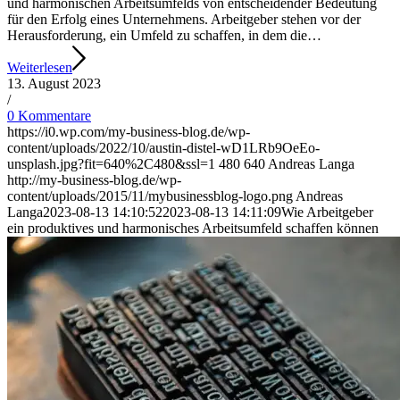
und harmonischen Arbeitsumfelds von entscheidender Bedeutung
für den Erfolg eines Unternehmens. Arbeitgeber stehen vor der
Herausforderung, ein Umfeld zu schaffen, in dem die…
Weiterlesen
13. August 2023
/
0 Kommentare
https://i0.wp.com/my-business-blog.de/wp-
content/uploads/2022/10/austin-distel-wD1LRb9OeEo-
unsplash.jpg?fit=640%2C480&ssl=1
480
640
Andreas Langa
http://my-business-blog.de/wp-
content/uploads/2015/11/mybusinessblog-logo.png
Andreas
Langa
2023-08-13 14:10:52
2023-08-13 14:11:09
Wie Arbeitgeber
ein produktives und harmonisches Arbeitsumfeld schaffen können