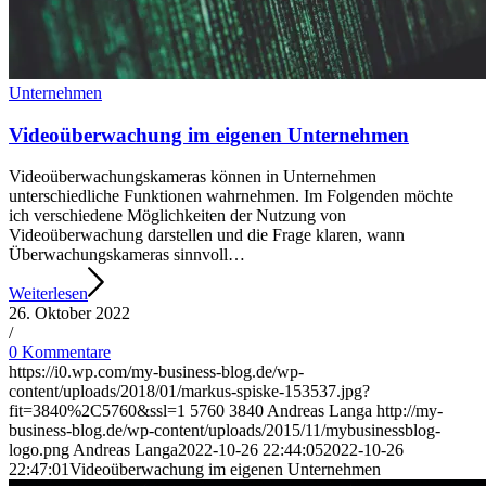
Unternehmen
Videoüberwachung im eigenen Unternehmen
Videoüberwachungskameras können in Unternehmen
unterschiedliche Funktionen wahrnehmen. Im Folgenden möchte
ich verschiedene Möglichkeiten der Nutzung von
Videoüberwachung darstellen und die Frage klaren, wann
Überwachungskameras sinnvoll…
Weiterlesen
26. Oktober 2022
/
0 Kommentare
https://i0.wp.com/my-business-blog.de/wp-
content/uploads/2018/01/markus-spiske-153537.jpg?
fit=3840%2C5760&ssl=1
5760
3840
Andreas Langa
http://my-
business-blog.de/wp-content/uploads/2015/11/mybusinessblog-
logo.png
Andreas Langa
2022-10-26 22:44:05
2022-10-26
22:47:01
Videoüberwachung im eigenen Unternehmen