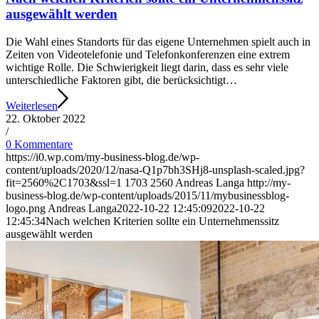
ausgewählt werden
Die Wahl eines Standorts für das eigene Unternehmen spielt auch in
Zeiten von Videotelefonie und Telefonkonferenzen eine extrem
wichtige Rolle. Die Schwierigkeit liegt darin, dass es sehr viele
unterschiedliche Faktoren gibt, die berücksichtigt…
Weiterlesen
22. Oktober 2022
/
0 Kommentare
https://i0.wp.com/my-business-blog.de/wp-
content/uploads/2020/12/nasa-Q1p7bh3SHj8-unsplash-scaled.jpg?
fit=2560%2C1703&ssl=1
1703
2560
Andreas Langa
http://my-
business-blog.de/wp-content/uploads/2015/11/mybusinessblog-
logo.png
Andreas Langa
2022-10-22 12:45:09
2022-10-22
12:45:34
Nach welchen Kriterien sollte ein Unternehmenssitz
ausgewählt werden